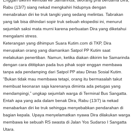
Enggan dikirim kembali ke Samarinda, seorang pria berdama Dira,
Rabu (13/7) siang nekad mengkahiri hidupnya dengan
menabrakan diri ke truk tangki yang sedang melintas. Tabrakan
yang tak bisa dihindari sopir truk sebuah ekspedisi ini, menurut
sejumlah saksi mata murni karena perbuatan Dira yang diketahui
mengalami stress.
Keterangan yang dihimpun Suara Kutim.com di TKP, Dira
merupakan orang yang diamankan Satpol PP Kutim saat
melakukan penertiban. Namun, ketika diakan dikirim ke Samarinda
dengan cara dititipkan pada bus pihak sopir enggan membawa
tanpa ada pendamping dari Satpol PP atau Dinas Sosial Kutim.
“Bukan tidak mau membawa tetapi, orang itu bermasalah takut
membuat keonaran saja karenanya diminta ada petugas yang
mendampingi,” ungkap sejumlah warga di Terminal Bus Sangatta.
Entah apa yang ada dalam benak Dira, Rabu (13/7) ia nekad
menabarkan diri ke truk sehingga menyebabkan pendarahan di
bagian kepala. Upaya menyelamatkan nyawa Dira dilakukan warga
membawa ke sebuah RS swasta di Jalan Yos Sudarso I Sangatta
Utara.