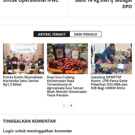
Untuk Operasional IPWL
Sabu 14 Kg dan Ij Sebagai
DPO
ARTIKEL TERKAIT
DARI PENULIS
Polres Kutim Musnahkan
Kopi Goa Cullang,
Gandeng DPMPTSP
Narkotika Sabu Senilai
Kenikmatan Rasa
Kutim, LPB Pama Gelar
Rp1,3 Miliar
Tersembunyi di
Pelatihan OSS-RBA dan
Agrowisata Goa Taman
NIB Bagi UMKM Mitra
Buah Mandiri Kecamatan
Teluk Pandan
TINGGALKAN KOMENTAR
Login untuk meninggalkan komentar