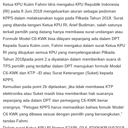
Ketua KPU Kutim Fahmi Idris mengakui KPU Republik Indonesia
(RI) pada 8 Juni 2018 mengeluarkan aturan sebagai pedoman
KPPS dalam melaksanakan tugas pada Pilkada Tahun 2018. Surat
yang ditanda-tangani Ketua KPU RI, Arief Budiman, salah satunya
terkait pemilih yang datang hanya membawa surat undangan atau
Formulir Model C6-KWK bisa dilayani sepanjang ada dalam DPT.
Kepada Suara Kutim.com, Fahmi mengakui dalam surat Ketua KPU
RI yang ditujukan semua KPU yang menyelengarakan Pilkada
Tahun 2018pada point 2.a diyatakan dalam memberikan suara di
TPS pemilih yang terdaftar dalam DPT menujukan formulir Model
C6-KWK dan KTP –El atau Surat Keterangan (Suket) kepada
KPPS.
Kemudian pada point 2b dijelaskan, jika tidak membawa KTP
elektronika atau Suket masih bisa memberikan hak suaranya
sepanjang ada dalam DPT dan pemegang C6-KWK benar
orangnya. “Petugas KPPS harus memastikan bahwa fomulir Model
C6 KWK yang dibawa sesuai dengan pemilih yang bersangkutan,”
tandas Fahmi.
Dalam surat Ketua KPU RI Nomor 574/PL.03.6-SD/06/KPU/VI/2018