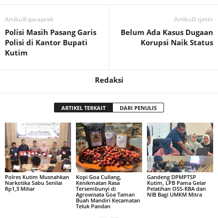
Artikulli paraprak
Artikulli tjetër
Polisi Masih Pasang Garis
Belum Ada Kasus Dugaan
Polisi di Kantor Bupati
Korupsi Naik Status
Kutim
Redaksi
ARTIKEL TERKAIT
DARI PENULIS
Polres Kutim Musnahkan
Kopi Goa Cullang,
Gandeng DPMPTSP
Narkotika Sabu Senilai
Kenikmatan Rasa
Kutim, LPB Pama Gelar
Rp1,3 Miliar
Tersembunyi di
Pelatihan OSS-RBA dan
Agrowisata Goa Taman
NIB Bagi UMKM Mitra
Buah Mandiri Kecamatan
Teluk Pandan