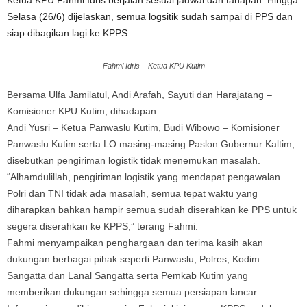
Ketua KPU Fahmi Idris berjalan sesuai jadwal dan tahapan. Hingga
Selasa (26/6) dijelaskan, semua logsitik sudah sampai di PPS dan
siap dibagikan lagi ke KPPS.
Fahmi Idris – Ketua KPU Kutim
Bersama Ulfa Jamilatul, Andi Arafah, Sayuti dan Harajatang –
Komisioner KPU Kutim, dihadapan
Andi Yusri – Ketua Panwaslu Kutim, Budi Wibowo – Komisioner
Panwaslu Kutim serta LO masing-masing Paslon Gubernur Kaltim,
disebutkan pengiriman logistik tidak menemukan masalah.
“Alhamdulillah, pengiriman logistik yang mendapat pengawalan
Polri dan TNI tidak ada masalah, semua tepat waktu yang
diharapkan bahkan hampir semua sudah diserahkan ke PPS untuk
segera diserahkan ke KPPS,” terang Fahmi.
Fahmi menyampaikan penghargaan dan terima kasih akan
dukungan berbagai pihak seperti Panwaslu, Polres, Kodim
Sangatta dan Lanal Sangatta serta Pemkab Kutim yang
memberikan dukungan sehingga semua persiapan lancar.