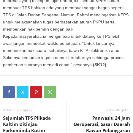
Informasi yang dihimpun, ujar Fahmi, kini semua KPPS sudah
membuat TPS bahkan ada yang membuat sangat bagus seperti
TPS di Jalan Durian Sangatta. Namun, Fahmi mengingatkan KPPS
untuk melaksanakan tugas berdasarkan aturan PKPU serta
memberikan hak pemilih dengan baik.
Kepada masyarakat, ia mengimbau untuk datang ke TPS lebih
awal jangan mendekati waktu penutupan. “Untuk lancarnya
memberikan hak suara, sebaiknya bawa KTP elektronika atau
Suketnya kemudian ingatin nomor terdaftarnya sehingga proses
pemberian suaranya menjadi cepat,” pesannya.
(SK12)
Artikulli paraprak
Artikulli tjetër
Sejumlah TPS Pilkada
Panwaslu 24 Jam
Kaltim Ditinjau
Beroperasi, Sasar Daerah
Forkominda Kutim
Rawan Pelanggaran