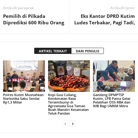
Artikulli paraprak
Artikulli tjetër
Pemilih di Pilkada
Eks Kantor DPRD Kutim
Diprediksi 600 Ribu Orang
Ludes Terbakar, Pagi Tadi,
ARTIKEL TERKAIT
DARI PENULIS
Polres Kutim Musnahkan
Kopi Goa Cullang,
Gandeng DPMPTSP
Narkotika Sabu Senilai
Kenikmatan Rasa
Kutim, LPB Pama Gelar
Rp1,3 Miliar
Tersembunyi di
Pelatihan OSS-RBA dan
Agrowisata Goa Taman
NIB Bagi UMKM Mitra
Buah Mandiri Kecamatan
Teluk Pandan