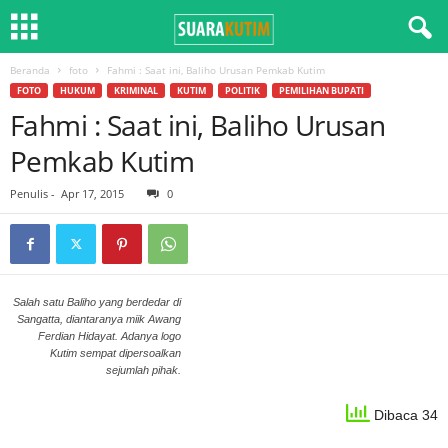
Beranda
foto
Fahmi : Saat ini, Baliho Urusan Pemkab Kutim
FOTO
HUKUM
KRIMINAL
KUTIM
POLITIK
PEMILIHAN BUPATI
Fahmi : Saat ini, Baliho Urusan
Pemkab Kutim
Penulis
-
Apr 17, 2015
0
Salah satu Baliho yang berdedar di
Sangatta, diantaranya miik Awang
Ferdian Hidayat. Adanya logo
Kutim sempat dipersoalkan
sejumlah pihak.
Dibaca 34