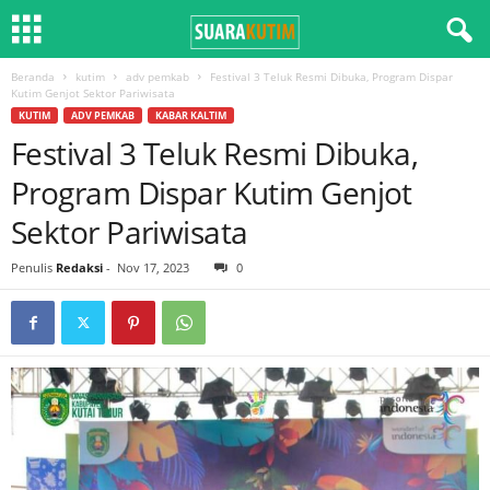
Beranda
kutim
adv pemkab
Festival 3 Teluk Resmi Dibuka, Program Dispar
Kutim Genjot Sektor Pariwisata
KUTIM
ADV PEMKAB
KABAR KALTIM
Festival 3 Teluk Resmi Dibuka,
Program Dispar Kutim Genjot
Sektor Pariwisata
Penulis
Redaksi
-
Nov 17, 2023
0