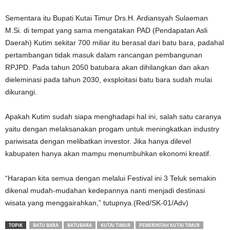
Sementara itu Bupati Kutai Timur Drs.H. Ardiansyah Sulaeman
M.Si. di tempat yang sama mengatakan PAD (Pendapatan Asli
Daerah) Kutim sekitar 700 miliar itu berasal dari batu bara, padahal
pertambangan tidak masuk dalam rancangan pembangunan
RPJPD. Pada tahun 2050 batubara akan dihilangkan dan akan
dieleminasi pada tahun 2030, exsploitasi batu bara sudah mulai
dikurangi.
Apakah Kutim sudah siapa menghadapi hal ini, salah satu caranya
yaitu dengan melaksanakan progam untuk meningkatkan industry
pariwisata dengan melibatkan investor. Jika hanya dilevel
kabupaten hanya akan mampu menumbuhkan ekonomi kreatif.
“Harapan kita semua dengan melalui Festival ini 3 Teluk semakin
dikenal mudah-mudahan kedepannya nanti menjadi destinasi
wisata yang menggairahkan,” tutupnya.(Red/SK-01/Adv)
TOPIK
BATU BARA
BATUBARA
KUTAI TIMUR
PEMERINTAH KUTAI TIMUR