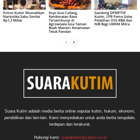
Polres Kutim Musnahkan
Kopi Goa Cullang,
Gandeng DPMPTSP
Narkotika Sabu Senilai
Kenikmatan Rasa
Kutim, LPB Pama Gelar
Rp1,3 Miliar
Tersembunyi di
Pelatihan OSS-RBA dan
Agrowisata Goa Taman
NIB Bagi UMKM Mitra
Buah Mandiri Kecamatan
Teluk Pandan
Suara Kutim adalah media berita online seputar kutim, hukum, ekonomi,
pendidikan dan lain-lain. Kami menyediakan untuk anda berita terupdate,
terdepan dan terakurat.
Hubungi kami:
suarakutim@yahoo.co.id