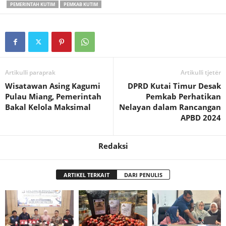
PEMERINTAH KUTIM
PEMKAB KUTIM
Artikulli paraprak
Artikulli tjetër
Wisatawan Asing Kagumi
DPRD Kutai Timur Desak
Pulau Miang, Pemerintah
Pemkab Perhatikan
Bakal Kelola Maksimal
Nelayan dalam Rancangan
APBD 2024
Redaksi
ARTIKEL TERKAIT
DARI PENULIS