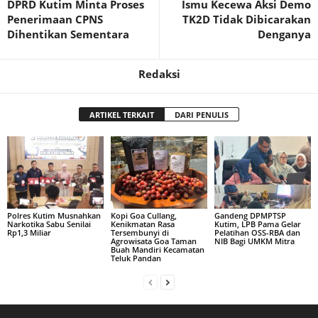
DPRD Kutim Minta Proses
Ismu Kecewa Aksi Demo
Penerimaan CPNS
TK2D Tidak Dibicarakan
Dihentikan Sementara
Denganya
Redaksi
ARTIKEL TERKAIT
DARI PENULIS
Polres Kutim Musnahkan
Kopi Goa Cullang,
Gandeng DPMPTSP
Narkotika Sabu Senilai
Kenikmatan Rasa
Kutim, LPB Pama Gelar
Rp1,3 Miliar
Tersembunyi di
Pelatihan OSS-RBA dan
Agrowisata Goa Taman
NIB Bagi UMKM Mitra
Buah Mandiri Kecamatan
Teluk Pandan