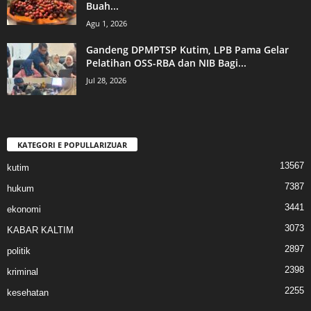
Buah...
Agu 1, 2026
Gandeng DPMPTSP Kutim, LPB Pama Gelar
Pelatihan OSS-RBA dan NIB Bagi...
Jul 28, 2026
KATEGORI E POPULLARIZUAR
13567
kutim
7387
hukum
3441
ekonomi
3073
KABAR KALTIM
2897
politik
2398
kriminal
2255
kesehatan