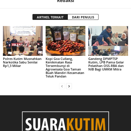
Redaksi
ARTIKEL TERKAIT
DARI PENULIS
Polres Kutim Musnahkan
Kopi Goa Cullang,
Gandeng DPMPTSP
Narkotika Sabu Senilai
Kenikmatan Rasa
Kutim, LPB Pama Gelar
Rp1,3 Miliar
Tersembunyi di
Pelatihan OSS-RBA dan
Agrowisata Goa Taman
NIB Bagi UMKM Mitra
Buah Mandiri Kecamatan
Teluk Pandan