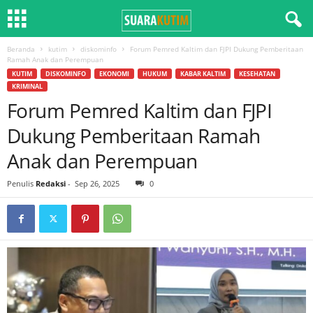
Beranda
kutim
diskominfo
Forum Pemred Kaltim dan FJPI Dukung Pemberitaan
Ramah Anak dan Perempuan
KUTIM
DISKOMINFO
EKONOMI
HUKUM
KABAR KALTIM
KESEHATAN
KRIMINAL
Forum Pemred Kaltim dan FJPI
Dukung Pemberitaan Ramah
Anak dan Perempuan
Penulis
Redaksi
-
Sep 26, 2025
0