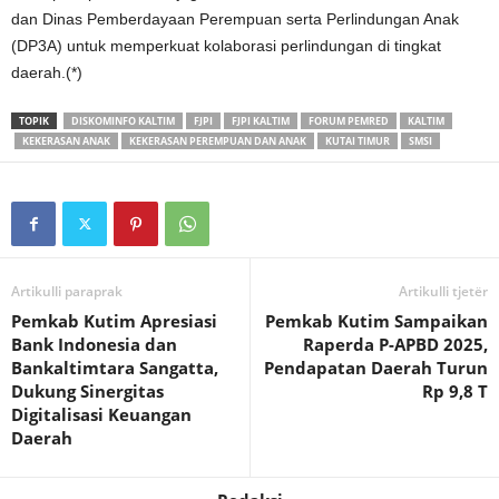
dan Dinas Pemberdayaan Perempuan serta Perlindungan Anak
(DP3A) untuk memperkuat kolaborasi perlindungan di tingkat
daerah.(*)
TOPIK
DISKOMINFO KALTIM
FJPI
FJPI KALTIM
FORUM PEMRED
KALTIM
KEKERASAN ANAK
KEKERASAN PEREMPUAN DAN ANAK
KUTAI TIMUR
SMSI
Artikulli paraprak
Artikulli tjetër
Pemkab Kutim Apresiasi
Pemkab Kutim Sampaikan
Bank Indonesia dan
Raperda P-APBD 2025,
Bankaltimtara Sangatta,
Pendapatan Daerah Turun
Dukung Sinergitas
Rp 9,8 T
Digitalisasi Keuangan
Daerah