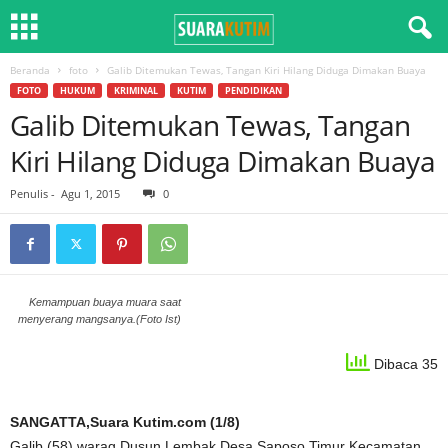
Beranda
foto
Galib Ditemukan Tewas, Tangan Kiri Hilang Diduga Dimakan Buaya
FOTO
HUKUM
KRIMINAL
KUTIM
PENDIDIKAN
Galib Ditemukan Tewas, Tangan
Kiri Hilang Diduga Dimakan Buaya
Penulis
-
Agu 1, 2015
0
Kemampuan buaya muara saat
menyerang mangsanya.(Foto Ist)
Dibaca 35
SANGATTA,Suara Kutim.com (1/8)
Galib (58) warag Dusun Lembak Desa Saposo Timur Kecamatan