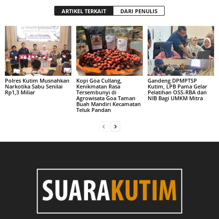
ARTIKEL TERKAIT
DARI PENULIS
Polres Kutim Musnahkan
Kopi Goa Cullang,
Gandeng DPMPTSP
Narkotika Sabu Senilai
Kenikmatan Rasa
Kutim, LPB Pama Gelar
Rp1,3 Miliar
Tersembunyi di
Pelatihan OSS-RBA dan
Agrowisata Goa Taman
NIB Bagi UMKM Mitra
Buah Mandiri Kecamatan
Teluk Pandan