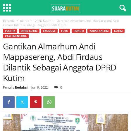
Beranda
politik
DPRD Kutim
Gantikan Almarhum Andi Mappasereng, Abdi
Firdaus Dilantik Sebagai Anggota DPRD Kutim
POLITIK
DPRD KUTIM
EKONOMI
FOTO
HUKUM
KABAR KALTIM
KUTIM
PARLEMENTARIA
Gantikan Almarhum Andi
Mappasereng, Abdi Firdaus
Dilantik Sebagai Anggota DPRD
Kutim
Penulis
Redaksi
-
Jun 9, 2022
0