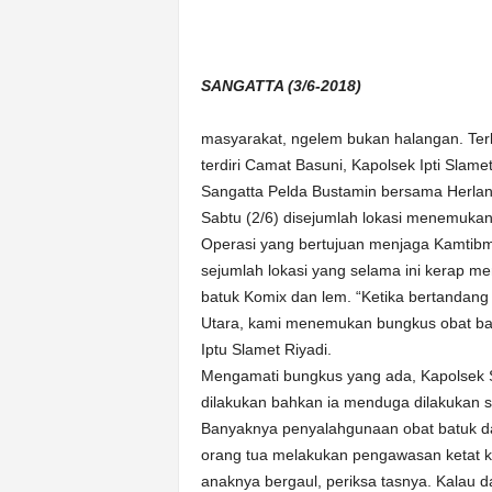
k
u
r
a
SANGATTA (3/6-2018)
t
masyarakat, ngelem bukan halangan. Ter
terdiri Camat Basuni, Kapolsek Ipti Slam
Sangatta Pelda Bustamin bersama Herlang
Sabtu (2/6) disejumlah lokasi menemukan
Operasi yang bertujuan menjaga Kamtibm
sejumlah lokasi yang selama ini kerap m
batuk Komix dan lem. “Ketika bertandan
Utara, kami menemukan bungkus obat batu
Iptu Slamet Riyadi.
Mengamati bungkus yang ada, Kapolsek 
dilakukan bahkan ia menduga dilakukan 
Banyaknya penyalahgunaan obat batuk dan
orang tua melakukan pengawasan ketat k
anaknya bergaul, periksa tasnya. Kalau 