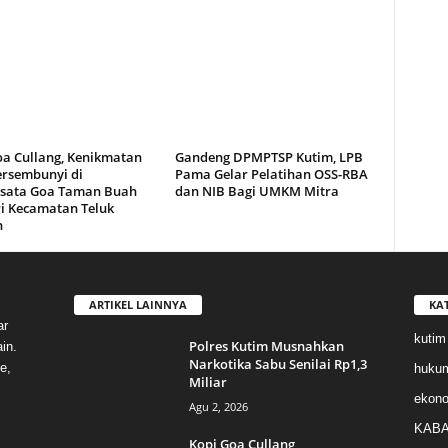
oa Cullang, Kenikmatan
Gandeng DPMPTSP Kutim, LPB
ersembunyi di
Pama Gelar Pelatihan OSS-RBA
sata Goa Taman Buah
dan NIB Bagi UMKM Mitra
i Kecamatan Teluk
n
ARTIKEL LAINNYA
KA
ar
kutim
Polres Kutim Musnahkan
in.
Narkotika Sabu Senilai Rp1,3
e,
huku
Miliar
ekon
Agu 2, 2026
KABA
Kopi Goa Cullang,