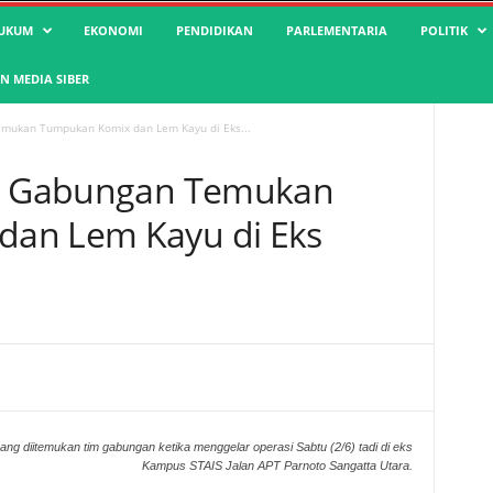
UKUM
EKONOMI
PENDIDIKAN
PARLEMENTARIA
POLITIK
 MEDIA SIBER
emukan Tumpukan Komix dan Lem Kayu di Eks...
im Gabungan Temukan
an Lem Kayu di Eks
g diitemukan tim gabungan ketika menggelar operasi Sabtu (2/6) tadi di eks
Kampus STAIS Jalan APT Parnoto Sangatta Utara.