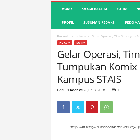
S
HOME
KABAR KALTIM
KUTIM
H
u
a
PROFIL
SUSUNAN REDAKSI
PEDOMAN
r
a
K
Beranda
hukum
Gelar Operasi, Tim Gabungan T
u
HUKUM
KUTIM
t
Gelar Operasi, T
i
Tumpukan Komix d
m
|
Kampus STAIS
T
e
r
Penulis
Redaksi
-
Jun 3, 2018
0
d
e
p
a
n
Tumpukan bungkus obat batuk dan lem kayu yan
&
A