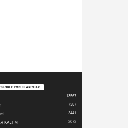
TEGORI E POPULLARIZUAR
13567
7387
m
3441
omi
3073
R KALTIM