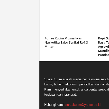
Polres Kutim Musnahkan
Kopi G
Narkotika Sabu Senilai Rp1,3
Rasa T
Miliar
Agrowi
Mandir
Panda
Suara Kutim adalah media berita online seput
kutim, hukum, ekonomi, pendidikan dan lain-la
Kami menyediakan untuk anda berita terupdat
terdepan dan terakurat.
Hubungi kami:
suarakutim@yahoo.co.id