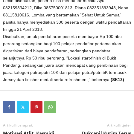
Lebih disebutkan, peserta bisa mendaftar melalui Ayu
082159334212, Dika 085750001813, Riana 082351393943, Nana
08115810616. Lomba yang bertemakan “Sehat Untuk Semua”
panitia hanya menyediakan 300 peserta dengan waktu pendaftaran
hingga 21 April 2018.
Disebutkan, untuk pendaftaran peserta membayar Rp 100 ribu
perorang sedangkan bagi 100 pelajar pendaftar pertama akan
digratiskan dari biaya pendaftaran, sedangkan pendaftar
selanjutnya Rp 50 ribu perorang. “Lokasi start-finish di Bukit
Pandang, sedangkan juara akan mendapat uang pembinaan bagi
juara kategori putra/putri 10K dan pelajar putra/putri 5K termasuk
Jersey dan finisher medali serta refreshment,” bebernya.
(SK13)
Artikulli paraprak
Artikulli tjetër
Motivasi Atlit, Kasmidi
Dukcapil Kutim Terus