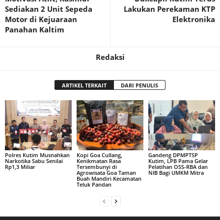
Sediakan 2 Unit Sepeda
Lakukan Perekaman KTP
Motor di Kejuaraan
Elektronika
Panahan Kaltim
Redaksi
ARTIKEL TERKAIT
DARI PENULIS
Polres Kutim Musnahkan
Kopi Goa Cullang,
Gandeng DPMPTSP
Narkotika Sabu Senilai
Kenikmatan Rasa
Kutim, LPB Pama Gelar
Rp1,3 Miliar
Tersembunyi di
Pelatihan OSS-RBA dan
Agrowisata Goa Taman
NIB Bagi UMKM Mitra
Buah Mandiri Kecamatan
Teluk Pandan