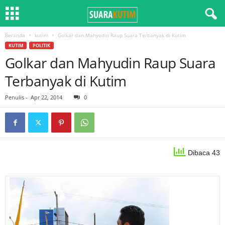
Beranda
kutim
Golkar dan Mahyudin Raup Suara Terbanyak di Kutim
KUTIM
POLITIK
Golkar dan Mahyudin Raup Suara
Terbanyak di Kutim
Penulis
-
Apr 22, 2014
0
Dibaca 43