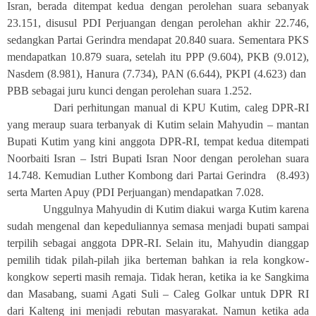
Isran, berada ditempat kedua dengan perolehan suara sebanyak
23.151, disusul PDI Perjuangan dengan perolehan akhir 22.746,
sedangkan Partai Gerindra mendapat 20.840 suara. Sementara PKS
mendapatkan 10.879 suara, setelah itu PPP (9.604), PKB (9.012),
Nasdem (8.981), Hanura (7.734), PAN (6.644), PKPI (4.623) dan
PBB sebagai juru kunci dengan perolehan suara 1.252.
Dari perhitungan manual di KPU Kutim, caleg DPR-RI
yang meraup suara terbanyak di Kutim selain Mahyudin – mantan
Bupati Kutim yang kini anggota DPR-RI, tempat kedua ditempati
Noorbaiti Isran – Istri Bupati Isran Noor dengan perolehan suara
14.748. Kemudian Luther Kombong dari Partai Gerindra
(8.493)
serta Marten Apuy (PDI Perjuangan) mendapatkan 7.028.
Unggulnya Mahyudin di Kutim diakui warga Kutim karena
sudah mengenal dan kepeduliannya semasa menjadi bupati sampai
terpilih sebagai anggota DPR-RI. Selain itu, Mahyudin dianggap
pemilih tidak pilah-pilah jika berteman bahkan ia rela kongkow-
kongkow seperti masih remaja. Tidak heran, ketika ia ke Sangkima
dan Masabang, suami Agati Suli – Caleg Golkar untuk DPR RI
dari Kalteng ini menjadi rebutan masyarakat. Namun ketika ada