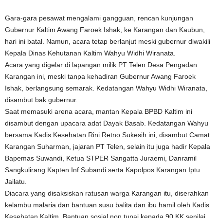
Gara-gara pesawat mengalami gangguan, rencan kunjungan
Gubernur Kaltim Awang Faroek Ishak, ke Karangan dan Kaubun,
hari ini batal. Namun, acara tetap berlanjut meski gubernur diwakili
Kepala Dinas Kehutanan Kaltim Wahyu Widhi Wiranata.
Acara yang digelar di lapangan milik PT Telen Desa Pengadan
Karangan ini, meski tanpa kehadiran Gubernur Awang Faroek
Ishak, berlangsung semarak. Kedatangan Wahyu Widhi Wiranata,
disambut bak gubernur.
Saat memasuki arena acara, mantan Kepala BPBD Kaltim ini
disambut dengan upacara adat Dayak Basab. Kedatangan Wahyu
bersama Kadis Kesehatan Rini Retno Sukesih ini, disambut Camat
Karangan Suharman, jajaran PT Telen, selain itu juga hadir Kepala
Bapemas Suwandi, Ketua STPER Sangatta Juraemi, Danramil
Sangkulirang Kapten Inf Subandi serta Kapolpos Karangan Iptu
Jailatu.
Diacara yang disaksiskan ratusan warga Karangan itu, diserahkan
kelambu malaria dan bantuan susu balita dan ibu hamil oleh Kadis
Kesehatan Kaltim, Bantuan sosial non tunai kepada 90 KK senilai