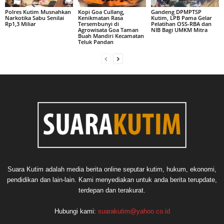
Polres Kutim Musnahkan
Kopi Goa Cullang,
Gandeng DPMPTSP
Narkotika Sabu Senilai
Kenikmatan Rasa
Kutim, LPB Pama Gelar
Rp1,3 Miliar
Tersembunyi di
Pelatihan OSS-RBA dan
Agrowisata Goa Taman
NIB Bagi UMKM Mitra
Buah Mandiri Kecamatan
Teluk Pandan
Suara Kutim adalah media berita online seputar kutim, hukum, ekonomi,
pendidikan dan lain-lain. Kami menyediakan untuk anda berita terupdate,
terdepan dan terakurat.
Hubungi kami:
suarakutim@yahoo.co.id