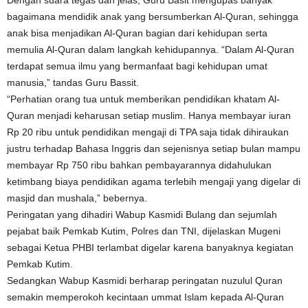
Dengan suara tegas dan jelas, Guru Basit mengupas banyak
bagaimana mendidik anak yang bersumberkan Al-Quran, sehingga
anak bisa menjadikan Al-Quran bagian dari kehidupan serta
memulia Al-Quran dalam langkah kehidupannya. “Dalam Al-Quran
terdapat semua ilmu yang bermanfaat bagi kehidupan umat
manusia,” tandas Guru Bassit.
“Perhatian orang tua untuk memberikan pendidikan khatam Al-
Quran menjadi keharusan setiap muslim. Hanya membayar iuran
Rp 20 ribu untuk pendidikan mengaji di TPA saja tidak dihiraukan
justru terhadap Bahasa Inggris dan sejenisnya setiap bulan mampu
membayar Rp 750 ribu bahkan pembayarannya didahulukan
ketimbang biaya pendidikan agama terlebih mengaji yang digelar di
masjid dan mushala,” bebernya.
Peringatan yang dihadiri Wabup Kasmidi Bulang dan sejumlah
pejabat baik Pemkab Kutim, Polres dan TNI, dijelaskan Mugeni
sebagai Ketua PHBI terlambat digelar karena banyaknya kegiatan
Pemkab Kutim.
Sedangkan Wabup Kasmidi berharap peringatan nuzulul Quran
semakin memperokoh kecintaan ummat Islam kepada Al-Quran