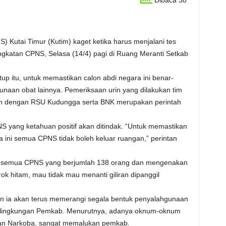
Dibaca 38
) Kutai Timur (Kutim) kaget ketika harus menjalani tes
gkatan CPNS, Selasa (14/4) pagi di Ruang Meranti Setkab
tup itu, untuk memastikan calon abdi negara ini benar-
naan obat lainnya. Pemeriksaan urin yang dilakukan tim
im dengan RSU Kudungga serta BNK merupakan perintah
 yang ketahuan positif akan ditindak. “Untuk memastikan
 ini semua CPNS tidak boleh keluar ruangan,” perintan
an, semua CPNS yang berjumlah 138 orang dan mengenakan
ok hitam, mau tidak mau menanti giliran dipanggil
 ia akan terus memerangi segala bentuk penyalahgunaan
di lingkungan Pemkab. Menurutnya, adanya oknum-oknum
aan Narkoba, sangat memalukan pemkab.