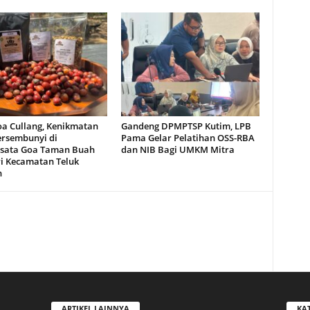
oa Cullang, Kenikmatan
Gandeng DPMPTSP Kutim, LPB
ersembunyi di
Pama Gelar Pelatihan OSS-RBA
sata Goa Taman Buah
dan NIB Bagi UMKM Mitra
i Kecamatan Teluk
n
ARTIKEL LAINNYA
KA