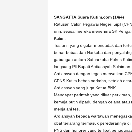
n
&
SANGATTA,Suara Kutim.com (14/4)
A
k
Ratusan Calon Pegawai Negeri Sipil (CPNS
u
urin, seusai mereka menerima SK Pengan
r
Kutim.
a
Tes urin yang digelar mendadak dan tertu
t
benar bebas dari Narkoba dan penyalahgu
gabungan antara Satnarkoba Polres Kut
langsung Plt Bupati Ardiasnyah Sulaiman.
Ardiansyah dengan tegas menyatkan CPNS
CPNS Kutim bebas narkoba, setelah acara
Ardiasnyah yang juga Ketua BNK.
Mendapat perintah yang diluar perkira
kemeja putih dipadu dengan celana atau r
menjalani tes.
Ardiansyah kepada wartawan menegaskan
obat terlarang termasuk peredarannya 
PNS dan honorer yang terlibat penggun