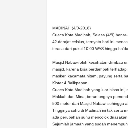
n
&
A
k
MADINAH (4/9-2018)
u
Cuaca Kota Madinah, Selasa (4/9) benar-b
r
a
42 derajat celsius, ternyata hari ini men
t
terasa dari pukul 10.00 WAS hingga ba’da
Masjid Nabawi oleh kesehatan diimbau un
masjid, karena bisa berdampak terhadap
masker, kacamata hitam, payung serta ba
Kloter 4 Balikpapan.
Cuaca Kota Madinah yang luar biasa ini, 
Makkah dan Mina, beruntungnya pemondoka
500 meter dari Masjid Nabawi sehingga akti
Tingginya suhu di Madinah ini tak serta 
ada perubahan suhu mencolok dirasakan
Sejumlah jamaah yang sudah menempuh p