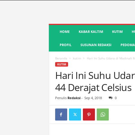
S
HOME
KABAR KALTIM
KUTIM
H
u
a
PROFIL
SUSUNAN REDAKSI
PEDOMAN
r
a
K
Beranda
kutim
Hari Ini Suhu Udara di Madinah 
u
KUTIM
t
Hari Ini Suhu Uda
i
44 Derajat Celsius
m
|
T
Penulis
Redaksi
-
Sep 4, 2018
0
e
r
d
e
p
a