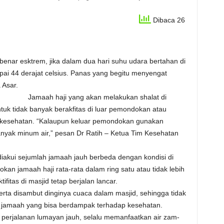
Dibaca 26
enar esktrem, jika dalam dua hari suhu udara bertahan di
capai 44 derajat celsius. Panas yang begitu menyengat
 Asar.
Jamaah haji yang akan melakukan shalat di
tuk tidak banyak berakfitas di luar pemondokan atau
 kesehatan. “Kalaupun keluar pemondokan gunakan
nyak minum air,” pesan Dr Ratih – Ketua Tim Kesehatan
diakui sejumlah jamaah jauh berbeda dengan kondisi di
n jamaah haji rata-rata dalam ring satu atau tidak lebih
fitas di masjid tetap berjalan lancar.
merta disambut dinginya cuaca dalam masjid, sehingga tidak
 jamaah yang bisa berdampak terhadap kesehatan.
erjalanan lumayan jauh, selalu memanfaatkan air zam-