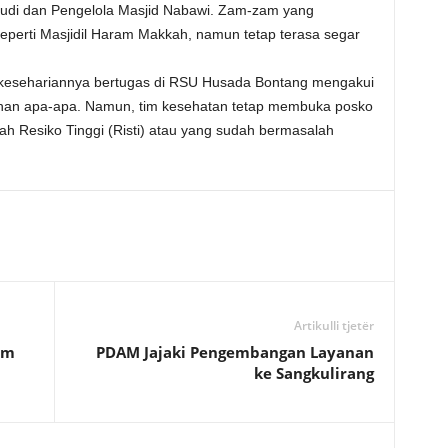
udi dan Pengelola Masjid Nabawi. Zam-zam yang
seperti Masjidil Haram Makkah, namun tetap terasa segar
g kesehariannya bertugas di RSU Husada Bontang mengakui
uhan apa-apa. Namun, tim kesehatan tetap membuka posko
h Resiko Tinggi (Risti) atau yang sudah bermasalah
Artikulli tjetër
im
PDAM Jajaki Pengembangan Layanan
ke Sangkulirang