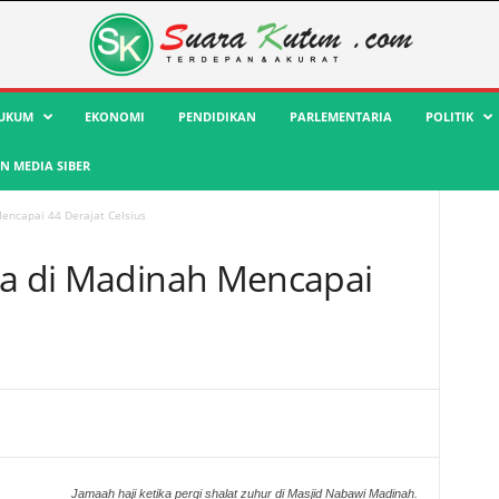
UKUM
EKONOMI
PENDIDIKAN
PARLEMENTARIA
POLITIK
 MEDIA SIBER
Mencapai 44 Derajat Celsius
ra di Madinah Mencapai
Jamaah haji ketika pergi shalat zuhur di Masjid Nabawi Madinah.