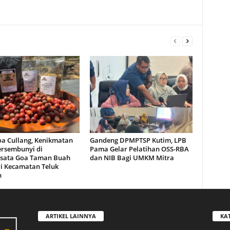
oa Cullang, Kenikmatan
Gandeng DPMPTSP Kutim, LPB
ersembunyi di
Pama Gelar Pelatihan OSS-RBA
sata Goa Taman Buah
dan NIB Bagi UMKM Mitra
i Kecamatan Teluk
n
ARTIKEL LAINNYA
KA