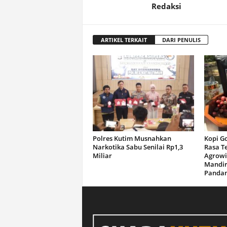
Redaksi
ARTIKEL TERKAIT
DARI PENULIS
Polres Kutim Musnahkan
Kopi G
Narkotika Sabu Senilai Rp1,3
Rasa T
Miliar
Agrowi
Mandir
Panda