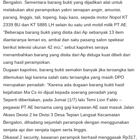
Bengalon. Sementara barang bukti yang dijadikan alat untuk
melakukan aksi perampokan yakni senapan angin, amunisi,
parang, linggis, tali, topeng, baju kaos, sepeda motor Nopol KT
2339 BU dan KT 5885 LH selain itu satu unit mobil milik PT AE.
“Beberapa barang bukti yang disita dari Ap sebanyak 13 item
diantaranya lemari es, ambal dan satu pasang salon spekear
berikut televisi ukuran 42 inci,” sebut kapolres seraya
menambahkan barang yang disita dari Ap diduga kuat dibeli dari
uang hasil perampokan.
Dugaan kapolres, barang bukti semakin banyak jika tersangka lain
ditemukan lagi karena salah satu tersangka yang masih DPO
merupakan penadah. “Karena ada dugaan barang bukti hasil
kejahatan Ma Cs ini dijual kepada soerang penadah yang
Seperti diberitakan, pada Jumat (1/7) lalu Temi Lion Faldo –
pegawai PT AE bersama uang gaji karyawan AE saat masuk Jalan
Akses Devisi 2 ke Divisi 3 Desa Tepian Langsat Kecamatan
Bengalon, dihadang sejumlah perampok dengan menggunakan
senjata api dan senjata tajam serta linggis.
Dikawal 2 security, kawanan perampok berhasil menggasak Rp317,