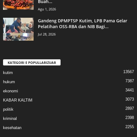
Buah...
Agu 1, 2026
Gandeng DPMPTSP Kutim, LPB Pama Gelar
Pelatihan OSS-RBA dan NIB Bagi...
Jul 28, 2026
KATEGORI E POPULLARIZUAR
13567
kutim
7387
hukum
3441
ekonomi
3073
KABAR KALTIM
2897
politik
2398
kriminal
2255
kesehatan