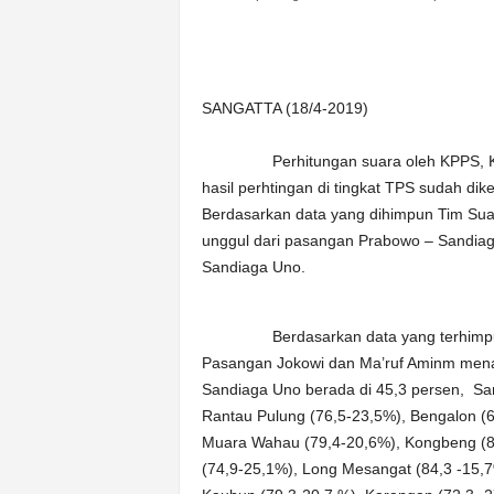
n
&
A
k
SANGATTA (18/4-2019)
u
r
a
Perhitungan suara oleh KPPS, Kamis
t
hasil perhtingan di tingkat TPS sudah di
Berdasarkan data yang dihimpun Tim Sua
unggul dari pasangan Prabowo – Sandia
Sandiaga Uno.
Berdasarkan data yang terhimpun, di 
Pasangan Jokowi dan Ma’ruf Aminm mena
Sandiaga Uno berada di 45,3 persen, San
Rantau Pulung (76,5-23,5%), Bengalon (6
Muara Wahau (79,4-20,6%), Kongbeng (8
(74,9-25,1%), Long Mesangat (84,3 -15,7%