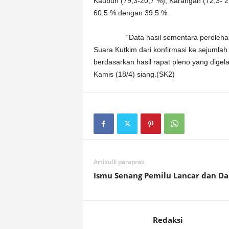
Kaubun (79,3-20,7 %), Karangan (72,3- 2
60,5 % dengan 39,5 %.
“Data hasil sementara perolehan suar
Suara Kutkim dari konfirmasi ke sejumlah
berdasarkan hasil rapat pleno yang digel
Kamis (18/4) siang.(SK2)
Artikulli paraprak
Ismu Senang Pemilu Lancar dan D
Redaksi