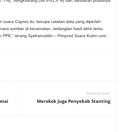
7,7%), Sangkulirang (58,5-41,4 %) dan Sandaran posisinya
a Capres itu, berupa catatan data yang diperleh
 nara sumber di kecamatan, sedanglan hasil akhir tentu
ar PPK,” terang Syafranuddin – Pimpred Suara Kutim.com,
Artikulli tjetër
amai
Merokok Juga Penyebab Stanting