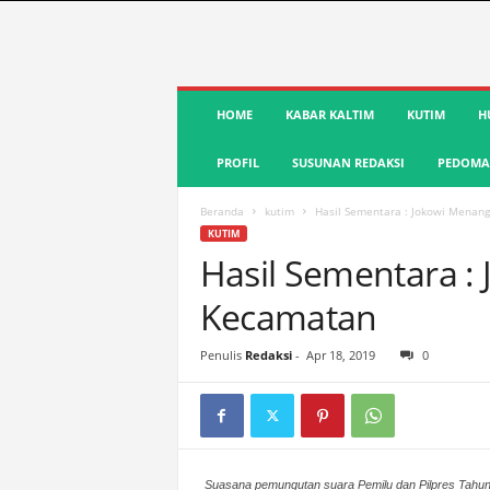
S
HOME
KABAR KALTIM
KUTIM
H
u
a
PROFIL
SUSUNAN REDAKSI
PEDOMAN
r
a
K
Beranda
kutim
Hasil Sementara : Jokowi Menan
u
KUTIM
t
Hasil Sementara 
i
Kecamatan
m
|
T
Penulis
Redaksi
-
Apr 18, 2019
0
e
r
d
e
p
Suasana pemungutan suara Pemilu dan Pilpres Tahun 
a