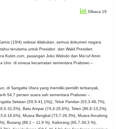
Dibaca 19
 (19/4) selesai dilakukan, semua dokumen negara
ketahui terutama untuk Presiden dan Wakil Presiden.
ra Kutim.com, pasangan Joko Widodo dan Ma’ruf Amin
ga Uno di smeua kecamatan sementara Prabowo –
Sangatta Utara yang memiliki pemilih terbanyak,
rih 54,7 persen suara sah sementara Prabowo –
gatta Selatan (59,9-41,1%)), Teluk Pandan (53,3-46,7%),
8,5-31,5%), Batu Ampar (74,4-25,6%), Telen (86,6-13,2%),
3,4-16,6%), Muara Bengkal (73,7-26,3%), Muara Ancalong
), Busang (88,1 – 11,9 %), Kaliorang (65,7-34,3 %),