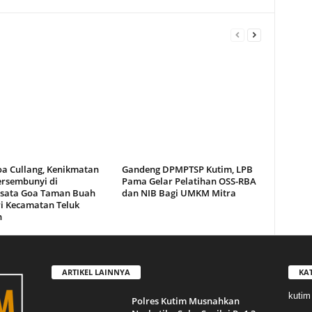
oa Cullang, Kenikmatan
Gandeng DPMPTSP Kutim, LPB
ersembunyi di
Pama Gelar Pelatihan OSS-RBA
sata Goa Taman Buah
dan NIB Bagi UMKM Mitra
i Kecamatan Teluk
n
ARTIKEL LAINNYA
KA
kutim
Polres Kutim Musnahkan