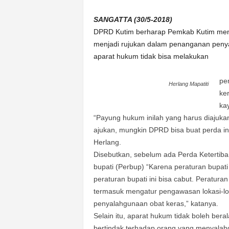
k
u
SANGATTA (30/5-2018)
r
DPRD Kutim berharap Pemkab Kutim men
a
menjadi rujukan dalam penanganan penyal
t
aparat hukum tidak bisa melakukan
pe
Herlang Mapatiti
ke
kay
“Payung hukum inilah yang harus diajuk
ajukan, mungkin DPRD bisa buat perda in
Herlang.
Disebutkan, sebelum ada Perda Keterti
bupati (Perbup) “Karena peraturan bupati
peraturan bupati ini bisa cabut. Peratura
termasuk mengatur pengawasan lokasi-lo
penyalahgunaan obat keras,” katanya.
Selain itu, aparat hukum tidak boleh ber
bertindak terhadap orang yang menyalah