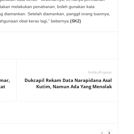
katakan melakukan penahanan, boleh gunakan kata
g diamankan. Setelah diamankan, panggil orang tuannya,
ahgunaan obat keras lagi,” bebernya.
(SK2)
Artikulli tjetër
amar,
Dukcapil Rekam Data Narapidana Asal
kat
Kutim, Namun Ada Yang Menolak