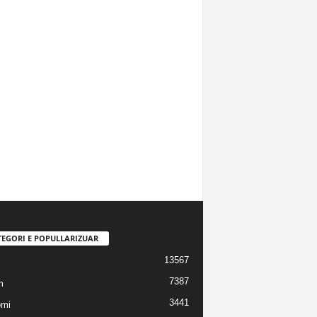
TEGORI E POPULLARIZUAR
13567
7387
m
3441
omi