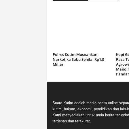
Polres Kutim Musnahkan
Kopi G
Narkotika Sabu Senilai Rp1,3
Rasa T
Miliar
Agrowi
Mandir
Panda
Suara Kutim adalah media berita online seput
kutim, hukum, ekonomi, pendidikan dan lain-la
Kami menyediakan untuk anda berita terupdat
terdepan dan terakurat.