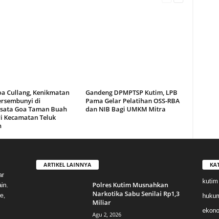
oa Cullang, Kenikmatan
Gandeng DPMPTSP Kutim, LPB
ersembunyi di
Pama Gelar Pelatihan OSS-RBA
sata Goa Taman Buah
dan NIB Bagi UMKM Mitra
i Kecamatan Teluk
n
ARTIKEL LAINNYA
KA
ar
kutim
Polres Kutim Musnahkan
in.
Narkotika Sabu Senilai Rp1,3
e,
huku
Miliar
ekon
Agu 2, 2026