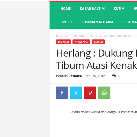
S
HOME
KABAR KALTIM
KUTIM
H
u
a
PROFIL
SUSUNAN REDAKSI
PEDOMAN
r
a
K
Beranda
hukum
Herlang : Dukung Pemkab Kutim
u
HUKUM
KRIMINAL
KUTIM
t
Herlang : Dukung
i
Tibum Atasi Kena
m
|
T
Penulis
Redaksi
-
Mei 30, 2018
0
e
r
d
e
p
a
Celana dalam wanita dan bungkus komix di ar
n
&
A