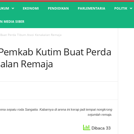
UKUM
EKONOMI
PENDIDIKAN
PARLEMENTARIA
POLITIK
 MEDIA SIBER
 Buat Perda Tibum Atasi Kenakalan Remaja
 Pemkab Kutim Buat Perda
kalan Remaja
ena sepatu roda Sangatta. Kabarnya di arena ini kerap jadi tempat nongkrong
sejumlah remaja.
Dibaca 33