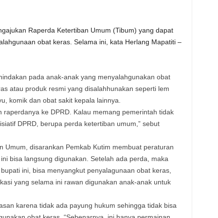
gajukan Raperda Ketertiban Umum (Tibum) yang dapat
ahgunaan obat keras. Selama ini, kata Herlang Mapatiti –
nindakan pada anak-anak yang menyalahgunakan obat
ras atau produk resmi yang disalahhunakan seperti lem
u, komik dan obat sakit kepala lainnya.
an raperdanya ke DPRD. Kalau memang pemerintah tidak
isiatif DPRD, berupa perda ketertiban umum,” sebut
ban Umum, disarankan Pemkab Kutim membuat peraturan
 ini bisa langsung digunakan. Setelah ada perda, maka
n bupati ini, bisa menyangkut penyalagunaan obat keras,
kasi yang selama ini rawan digunakan anak-anak untuk
alasan karena tidak ada payung hukum sehingga tidak bisa
gunakan obat keras. “Sebenarnya, ini hanya permainan