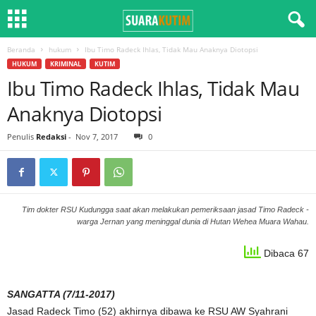
Beranda
hukum
Ibu Timo Radeck Ihlas, Tidak Mau Anaknya Diotopsi
HUKUM
KRIMINAL
KUTIM
Ibu Timo Radeck Ihlas, Tidak Mau
Anaknya Diotopsi
Penulis
Redaksi
-
Nov 7, 2017
0
Tim dokter RSU Kudungga saat akan melakukan pemeriksaan jasad Timo Radeck -
warga Jernan yang meninggal dunia di Hutan Wehea Muara Wahau.
Dibaca 67
SANGATTA (7/11-2017)
Jasad Radeck Timo (52) akhirnya dibawa ke RSU AW Syahrani