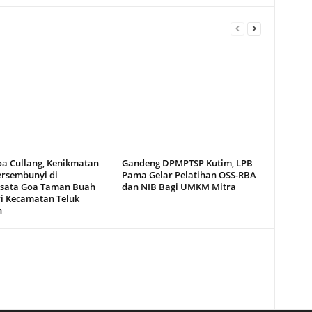
oa Cullang, Kenikmatan
Gandeng DPMPTSP Kutim, LPB
ersembunyi di
Pama Gelar Pelatihan OSS-RBA
sata Goa Taman Buah
dan NIB Bagi UMKM Mitra
i Kecamatan Teluk
n