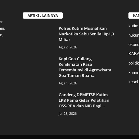
ARTIKEL LAINNYA
KA
ar
kutim
Polres Kutim Musnahkan
in.
Narkotika Sabu Senilai Rp1,3
e,
huku
Miliar
ekon
Agu 2, 2026
KABA
Kopi Goa Cullang,
politik
Kenikmatan Rasa
Tersembunyi di Agrowisata
krimin
Goa Taman Buah...
keseh
Agu 1, 2026
Gandeng DPMPTSP Kutim,
LPB Pama Gelar Pelatihan
OSS-RBA dan NIB Bagi...
Jul 28, 2026