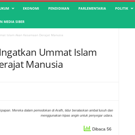
UKUM
EKONOMI
PENDIDIKAN
PARLEMENTARIA
POLITIK
 MEDIA SIBER
mmat Islam Akan Kesamaan Derajat Manusia
 Ingatkan Ummat Islam
rajat Manusia
ikpapan. Mereka dalam pemodokan di Arafh, tidur beralaskan ambal lusuh dan
menggunakan kipas angin untuk penyegar udara.
Dibaca 56