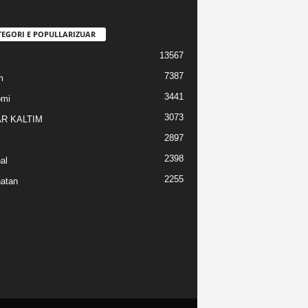
TEGORI E POPULLARIZUAR
13567
7387
m
3441
omi
3073
R KALTIM
2897
2398
al
2255
atan