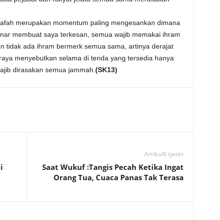
di Arafah merupakan momentum paling mengesankan dimana
enar membuat saya terkesan, semua wajib memakai ihram
tidak ada ihram bermerk semua sama, artinya derajat
eraya menyebutkan selama di tenda yang tersedia hanya
ajib dirasakan semua jammah.
(SK13)
Artikulli tjetër
i
Saat Wukuf :Tangis Pecah Ketika Ingat
Orang Tua, Cuaca Panas Tak Terasa