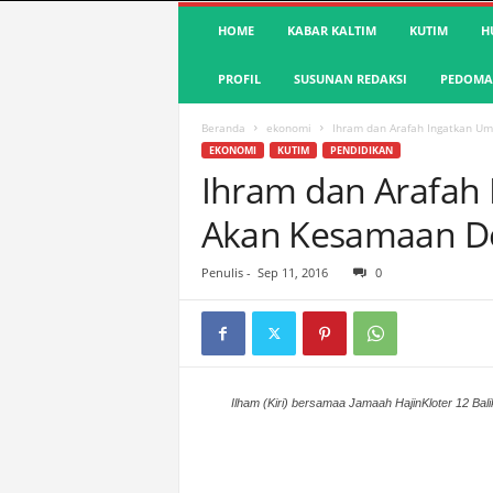
S
HOME
KABAR KALTIM
KUTIM
H
u
a
PROFIL
SUSUNAN REDAKSI
PEDOMAN
r
a
K
Beranda
ekonomi
Ihram dan Arafah Ingatkan U
u
EKONOMI
KUTIM
PENDIDIKAN
t
Ihram dan Arafah
i
Akan Kesamaan De
m
|
T
Penulis
-
Sep 11, 2016
0
e
r
d
e
p
a
Ilham (Kiri) bersamaa Jamaah HajinKloter 12 Bal
n
&
A