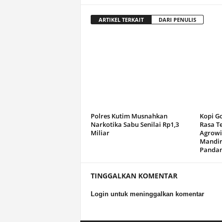
ARTIKEL TERKAIT
DARI PENULIS
Polres Kutim Musnahkan
Kopi G
Narkotika Sabu Senilai Rp1,3
Rasa T
Miliar
Agrowi
Mandir
Panda
TINGGALKAN KOMENTAR
Login untuk meninggalkan komentar