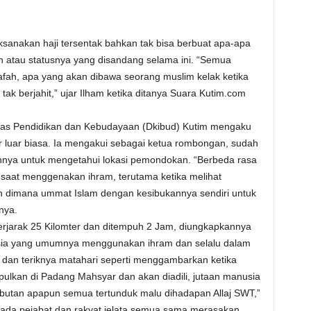
anakan haji tersentak bahkan tak bisa berbuat apa-apa
 atau statusnya yang disandang selama ini. “Semua
afah, apa yang akan dibawa seorang muslim kelak ketika
 tak berjahit,” ujar Ilham ketika ditanya Suara Kutim.com
Dinas Pendidikan dan Kebudayaan (Dkibud) Kutim mengaku
 luar biasa. Ia mengakui sebagai ketua rombongan, sudah
nnya untuk mengetahui lokasi pemondokan. “Berbeda rasa
ah saat menggenakan ihram, terutama ketika melihat
n dimana ummat Islam dengan kesibukannya sendiri untuk
nya.
erjarak 25 Kilomter dan ditempuh 2 Jam, diungkapkannya
nusia yang umumnya menggunakan ihram dan selalu dalam
 dan teriknya matahari seperti menggambarkan ketika
ulkan di Padang Mahsyar dan akan diadili, jutaan manusia
ibutan apapun semua tertunduk malu dihadapan Allaj SWT,”
ada pejabat dan rakyat jelata semua sama merasakan