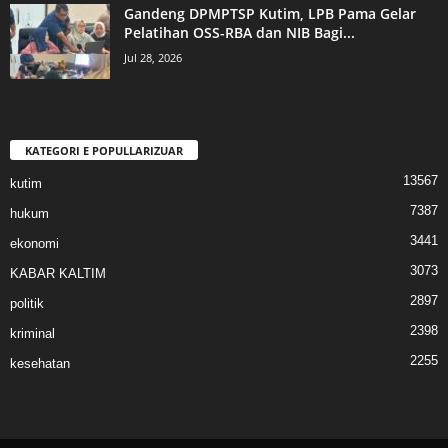
Gandeng DPMPTSP Kutim, LPB Pama Gelar
Pelatihan OSS-RBA dan NIB Bagi...
Jul 28, 2026
KATEGORI E POPULLARIZUAR
13567
kutim
7387
hukum
3441
ekonomi
3073
KABAR KALTIM
2897
politik
2398
kriminal
2255
kesehatan