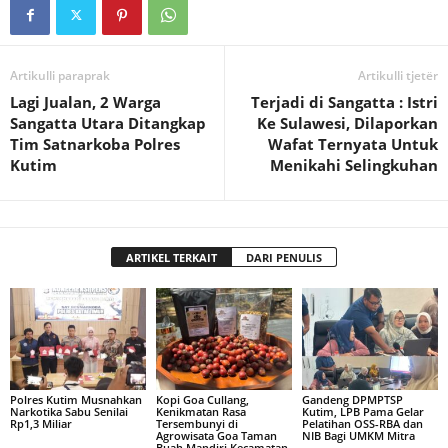
Artikulli paraprak
Artikulli tjetër
Lagi Jualan, 2 Warga
Terjadi di Sangatta : Istri
Sangatta Utara Ditangkap
Ke Sulawesi, Dilaporkan
Tim Satnarkoba Polres
Wafat Ternyata Untuk
Kutim
Menikahi Selingkuhan
ARTIKEL TERKAIT
DARI PENULIS
Polres Kutim Musnahkan
Kopi Goa Cullang,
Gandeng DPMPTSP
Narkotika Sabu Senilai
Kenikmatan Rasa
Kutim, LPB Pama Gelar
Rp1,3 Miliar
Tersembunyi di
Pelatihan OSS-RBA dan
Agrowisata Goa Taman
NIB Bagi UMKM Mitra
Buah Mandiri Kecamatan