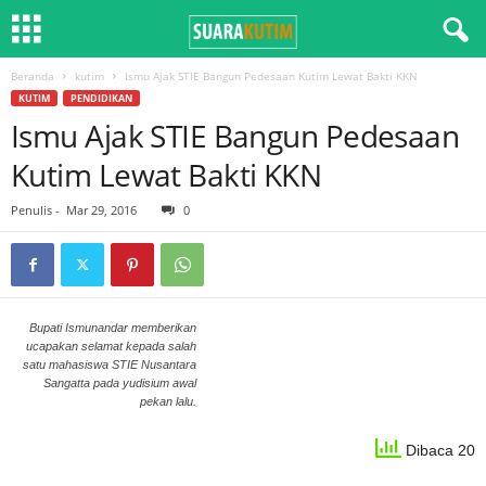
Beranda
kutim
Ismu Ajak STIE Bangun Pedesaan Kutim Lewat Bakti KKN
KUTIM
PENDIDIKAN
Ismu Ajak STIE Bangun Pedesaan
Kutim Lewat Bakti KKN
Penulis
-
Mar 29, 2016
0
Bupati Ismunandar memberikan
ucapakan selamat kepada salah
satu mahasiswa STIE Nusantara
Sangatta pada yudisium awal
pekan lalu.
Dibaca 20