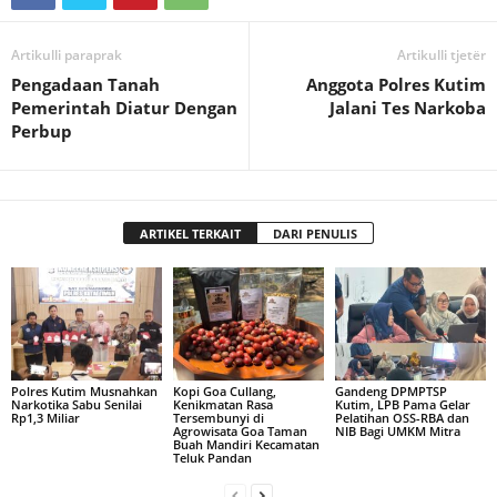
Artikulli paraprak
Artikulli tjetër
Pengadaan Tanah
Anggota Polres Kutim
Pemerintah Diatur Dengan
Jalani Tes Narkoba
Perbup
ARTIKEL TERKAIT
DARI PENULIS
Polres Kutim Musnahkan
Kopi Goa Cullang,
Gandeng DPMPTSP
Narkotika Sabu Senilai
Kenikmatan Rasa
Kutim, LPB Pama Gelar
Rp1,3 Miliar
Tersembunyi di
Pelatihan OSS-RBA dan
Agrowisata Goa Taman
NIB Bagi UMKM Mitra
Buah Mandiri Kecamatan
Teluk Pandan