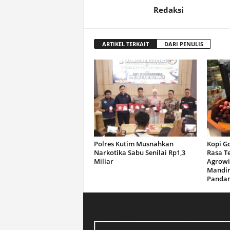
Redaksi
ARTIKEL TERKAIT
DARI PENULIS
Polres Kutim Musnahkan
Kopi G
Narkotika Sabu Senilai Rp1,3
Rasa T
Miliar
Agrowi
Mandir
Panda