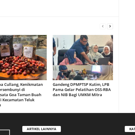
oa Cullang, Kenikmatan
Gandeng DPMPTSP Kutim, LPB
ersembunyi di
Pama Gelar Pelatihan OSS-RBA
sata Goa Taman Buah
dan NIB Bagi UMKM Mitra
i Kecamatan Teluk
n
ARTIKEL LAINNYA
KA