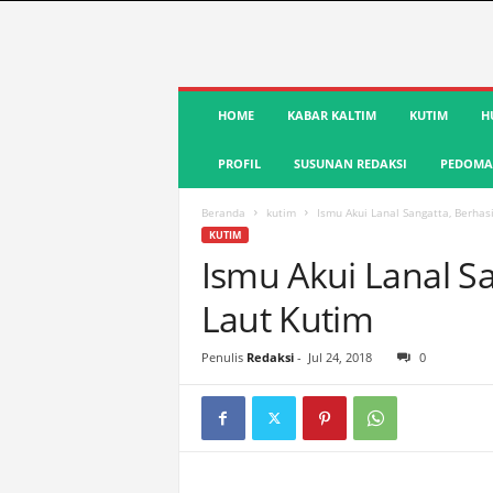
S
HOME
KABAR KALTIM
KUTIM
H
u
a
PROFIL
SUSUNAN REDAKSI
PEDOMAN
r
a
K
Beranda
kutim
Ismu Akui Lanal Sangatta, Berha
u
KUTIM
t
Ismu Akui Lanal S
i
Laut Kutim
m
|
T
Penulis
Redaksi
-
Jul 24, 2018
0
e
r
d
e
p
a