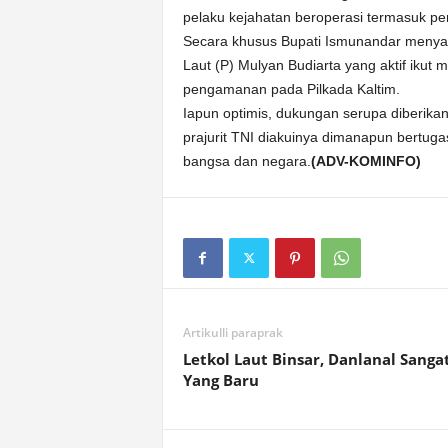
pelaku kejahatan beroperasi termasuk p
Secara khusus Bupati Ismunandar menya
Laut (P) Mulyan Budiarta yang aktif ik
pengamanan pada Pilkada Kaltim.
Iapun optimis, dukungan serupa diberikan L
prajurit TNI diakuinya dimanapun bertug
bangsa dan negara.
(ADV-KOMINFO)
Artikulli paraprak
Letkol Laut Binsar, Danlanal Sanga
Yang Baru