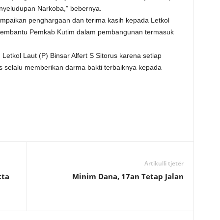
enyeludupan Narkoba,” bebernya.
mpaikan penghargaan dan terima kasih kepada Letkol
ut membantu Pemkab Kutim dalam pembangunan termasuk
etkol Laut (P) Binsar Alfert S Sitorus karena setiap
as selalu memberikan darma bakti terbaiknya kepada
Artikulli tjetër
tta
Minim Dana, 17an Tetap Jalan