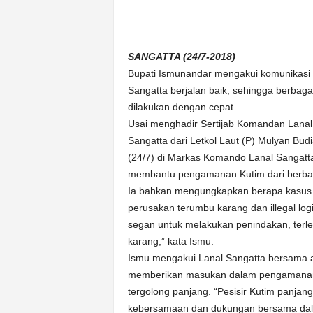
n
&
A
SANGATTA (24/7-2018)
k
u
Bupati Ismunandar mengakui komunikasi
r
Sangatta berjalan baik, sehingga berba
a
dilakukan dengan cepat.
t
Usai menghadir Sertijab Komandan Lanal
Sangatta dari Letkol Laut (P) Mulyan Budia
(24/7) di Markas Komando Lanal Sangatta,
membantu pengamanan Kutim dari berbaga
Ia bahkan mengungkapkan berapa kasus yan
perusakan terumbu karang dan illegal logi
segan untuk melakukan penindakan, terle
karang,” kata Ismu.
Ismu mengakui Lanal Sangatta bersama a
memberikan masukan dalam pengamanan K
tergolong panjang. “Pesisir Kutim panja
kebersamaan dan dukungan bersama dala