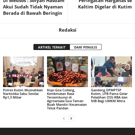
Di Medsos : Sofyan Hasdam
Peringatan Harganas se
Akui Sudah Tidak Nyaman
Kaltim Digelar di Kutim
Berada di Bawah Beringin
Redaksi
ARTIKEL TERKAIT
DARI PENULIS
Polres Kutim Musnahkan
Kopi Goa Cullang,
Gandeng DPMPTSP
Narkotika Sabu Senilai
Kenikmatan Rasa
Kutim, LPB Pama Gelar
Rp1,3 Miliar
Tersembunyi di
Pelatihan OSS-RBA dan
Agrowisata Goa Taman
NIB Bagi UMKM Mitra
Buah Mandiri Kecamatan
Teluk Pandan