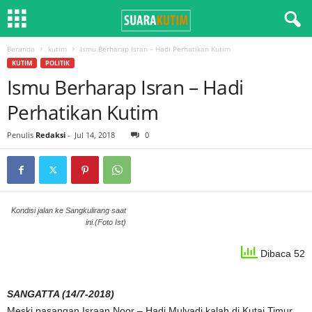
Beranda
kutim
Ismu Berharap Isran – Hadi Perhatikan Kutim
KUTIM
POLITIK
Ismu Berharap Isran – Hadi
Perhatikan Kutim
Penulis
Redaksi
-
Jul 14, 2018
0
Kondisi jalan ke Sangkulirang saat
ini.(Foto Ist)
Dibaca 52
SANGATTA (14/7-2018)
Meski pasangan Israan Noor – Hadi Mulyadi kalah di Kutai Timur