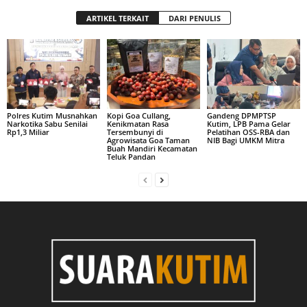
ARTIKEL TERKAIT
DARI PENULIS
Polres Kutim Musnahkan
Kopi Goa Cullang,
Gandeng DPMPTSP
Narkotika Sabu Senilai
Kenikmatan Rasa
Kutim, LPB Pama Gelar
Rp1,3 Miliar
Tersembunyi di
Pelatihan OSS-RBA dan
Agrowisata Goa Taman
NIB Bagi UMKM Mitra
Buah Mandiri Kecamatan
Teluk Pandan