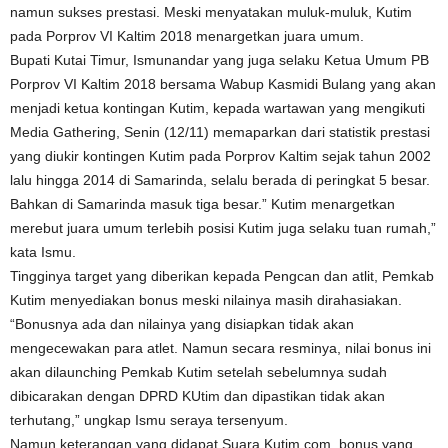
namun sukses prestasi. Meski menyatakan muluk-muluk, Kutim
pada Porprov VI Kaltim 2018 menargetkan juara umum.
Bupati Kutai Timur, Ismunandar yang juga selaku Ketua Umum PB
Porprov VI Kaltim 2018 bersama Wabup Kasmidi Bulang yang akan
menjadi ketua kontingan Kutim, kepada wartawan yang mengikuti
Media Gathering, Senin (12/11) memaparkan dari statistik prestasi
yang diukir kontingen Kutim pada Porprov Kaltim sejak tahun 2002
lalu hingga 2014 di Samarinda, selalu berada di peringkat 5 besar.
Bahkan di Samarinda masuk tiga besar.” Kutim menargetkan
merebut juara umum terlebih posisi Kutim juga selaku tuan rumah,”
kata Ismu.
Tingginya target yang diberikan kepada Pengcan dan atlit, Pemkab
Kutim menyediakan bonus meski nilainya masih dirahasiakan.
“Bonusnya ada dan nilainya yang disiapkan tidak akan
mengecewakan para atlet. Namun secara resminya, nilai bonus ini
akan dilaunching Pemkab Kutim setelah sebelumnya sudah
dibicarakan dengan DPRD KUtim dan dipastikan tidak akan
terhutang,” ungkap Ismu seraya tersenyum.
Namun keterangan yang didapat Suara Kutim.com, bonus yang