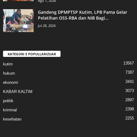
Agu 1, 2026
Gandeng DPMPTSP Kutim, LPB Pama Gelar
Pelatihan OSS-RBA dan NIB Bagi...
Jul 28, 2026
KATEGORI E POPULLARIZUAR
13567
kutim
7387
hukum
3441
ekonomi
3073
KABAR KALTIM
2897
politik
2398
kriminal
2255
kesehatan