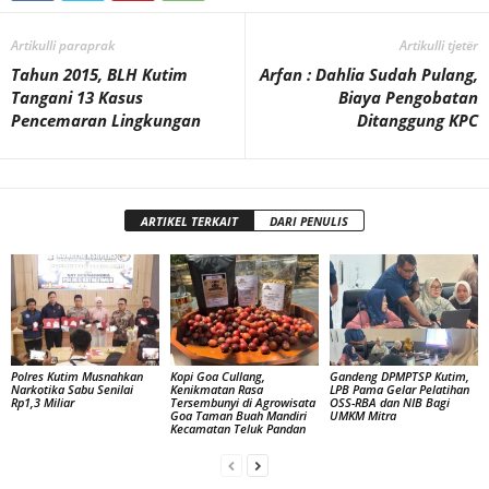
Artikulli paraprak
Artikulli tjetër
Tahun 2015, BLH Kutim
Arfan : Dahlia Sudah Pulang,
Tangani 13 Kasus
Biaya Pengobatan
Pencemaran Lingkungan
Ditanggung KPC
ARTIKEL TERKAIT
DARI PENULIS
Polres Kutim Musnahkan
Kopi Goa Cullang,
Gandeng DPMPTSP Kutim,
Narkotika Sabu Senilai
Kenikmatan Rasa
LPB Pama Gelar Pelatihan
Rp1,3 Miliar
Tersembunyi di Agrowisata
OSS-RBA dan NIB Bagi
Goa Taman Buah Mandiri
UMKM Mitra
Kecamatan Teluk Pandan