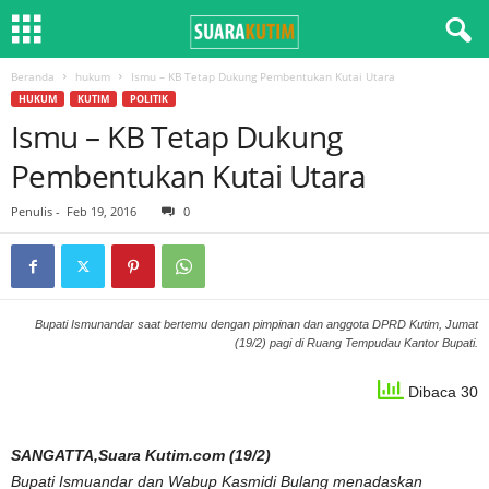
Beranda
hukum
Ismu – KB Tetap Dukung Pembentukan Kutai Utara
HUKUM
KUTIM
POLITIK
Ismu – KB Tetap Dukung
Pembentukan Kutai Utara
Penulis
-
Feb 19, 2016
0
Bupati Ismunandar saat bertemu dengan pimpinan dan anggota DPRD Kutim, Jumat
(19/2) pagi di Ruang Tempudau Kantor Bupati.
Dibaca 30
SANGATTA,Suara Kutim.com (19/2)
Bupati Ismuandar dan Wabup Kasmidi Bulang menadaskan