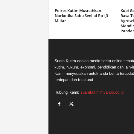
Polres Kutim Musnahkan
Kopi G
Narkotika Sabu Senilai Rp1,3
Rasa T
Miliar
Agrowi
Mandir
Panda
Suara Kutim adalah media berita online seput
kutim, hukum, ekonomi, pendidikan dan lain-la
Kami menyediakan untuk anda berita terupdat
terdepan dan terakurat.
Hubungi kami:
suarakutim@yahoo.co.id