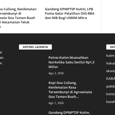
oa Cullang, Kenikmatan
Gandeng DPMPTSP Kutim, LPB
ersembunyi di
Pama Gelar Pelatihan OSS-RBA
sata Goa Taman Buah
dan NIB Bagi UMKM Mitra
i Kecamatan Teluk
n
ARTIKEL LAINNYA
KA
ar
kutim
Polres Kutim Musnahkan
in.
Narkotika Sabu Senilai Rp1,3
e,
huku
Miliar
ekon
Agu 2, 2026
KABA
Kopi Goa Cullang,
politik
Kenikmatan Rasa
Tersembunyi di Agrowisata
krimin
Goa Taman Buah...
keseh
Agu 1, 2026
Gandeng DPMPTSP Kutim,