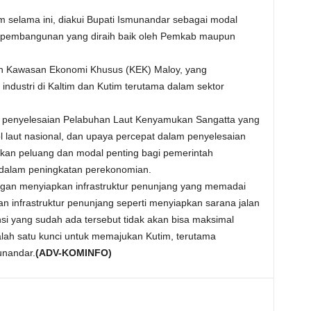
m selama ini, diakui Bupati Ismunandar sebagai modal
 pembangunan yang diraih baik oleh Pemkab maupun
n Kawasan Ekonomi Khusus (KEK) Maloy, yang
ndustri di Kaltim dan Kutim terutama dalam sektor
n penyelesaian Pelabuhan Laut Kenyamukan Sangatta yang
ol laut nasional, dan upaya percepat dalam penyelesaian
n peluang dan modal penting bagi pemerintah
 dalam peningkatan perekonomian.
 dengan menyiapkan infrastruktur penunjang yang memadai
n infrastruktur penunjang seperti menyiapkan sarana jalan
i yang sudah ada tersebut tidak akan bisa maksimal
lah satu kunci untuk memajukan Kutim, terutama
unandar.
(ADV-KOMINFO)