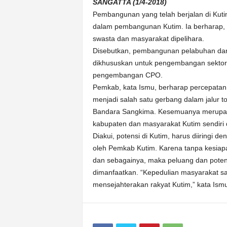
k
SANGATTA (1/4-2018)
u
Pembangunan yang telah berjalan di Kuti
r
dalam pembangunan Kutim. Ia berharap,
a
swasta dan masyarakat dipelihara.
t
Disebutkan, pembangunan pelabuhan da
dikhususkan untuk pengembangan sektor i
pengembangan CPO.
Pemkab, kata Ismu, berharap percepata
menjadi salah satu gerbang dalam jalur t
Bandara Sangkima. Kesemuanya merupaka
kabupaten dan masyarakat Kutim sendiri
Diakui, potensi di Kutim, harus diiringi
oleh Pemkab Kutim. Karena tanpa kesiapa
dan sebagainya, maka peluang dan potens
dimanfaatkan. “Kepedulian masyarakat sa
mensejahterakan rakyat Kutim,” kata Ism