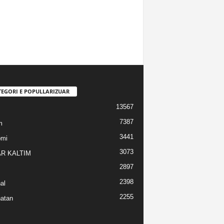
TEGORI E POPULLARIZUAR
13567
7387
m
3441
omi
3073
R KALTIM
2897
2398
al
2255
atan