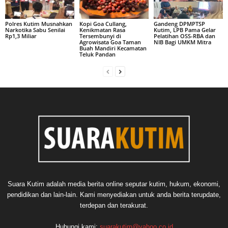
Polres Kutim Musnahkan
Kopi Goa Cullang,
Gandeng DPMPTSP
Narkotika Sabu Senilai
Kenikmatan Rasa
Kutim, LPB Pama Gelar
Rp1,3 Miliar
Tersembunyi di
Pelatihan OSS-RBA dan
Agrowisata Goa Taman
NIB Bagi UMKM Mitra
Buah Mandiri Kecamatan
Teluk Pandan
Suara Kutim adalah media berita online seputar kutim, hukum, ekonomi,
pendidikan dan lain-lain. Kami menyediakan untuk anda berita terupdate,
terdepan dan terakurat.
Hubungi kami:
suarakutim@yahoo.co.id