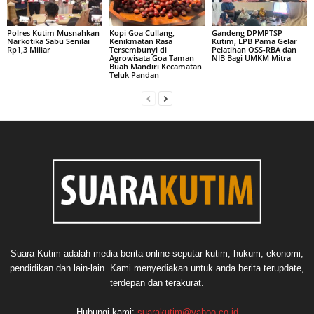
Polres Kutim Musnahkan
Kopi Goa Cullang,
Gandeng DPMPTSP
Narkotika Sabu Senilai
Kenikmatan Rasa
Kutim, LPB Pama Gelar
Rp1,3 Miliar
Tersembunyi di
Pelatihan OSS-RBA dan
Agrowisata Goa Taman
NIB Bagi UMKM Mitra
Buah Mandiri Kecamatan
Teluk Pandan
Suara Kutim adalah media berita online seputar kutim, hukum, ekonomi,
pendidikan dan lain-lain. Kami menyediakan untuk anda berita terupdate,
terdepan dan terakurat.
Hubungi kami:
suarakutim@yahoo.co.id