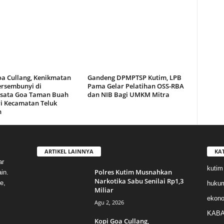
oa Cullang, Kenikmatan
Gandeng DPMPTSP Kutim, LPB
ersembunyi di
Pama Gelar Pelatihan OSS-RBA
sata Goa Taman Buah
dan NIB Bagi UMKM Mitra
i Kecamatan Teluk
n
ARTIKEL LAINNYA
KA
ar
kutim
Polres Kutim Musnahkan
in.
Narkotika Sabu Senilai Rp1,3
e,
huku
Miliar
ekon
Agu 2, 2026
KABA
Kopi Goa Cullang,