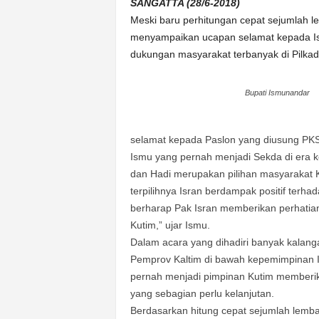
k
SANGATTA (28/6-2018)
u
Meski baru perhitungan cepat sejumlah l
r
menyampaikan ucapan selamat kepada Is
a
dukungan masyarakat terbanyak di Pilkad
t
Bupati Ismunandar
selamat kepada Paslon yang diusung PKS
Ismu yang pernah menjadi Sekda di era 
dan Hadi merupakan pilihan masyarakat Ka
terpilihnya Isran berdampak positif ter
berharap Pak Isran memberikan perhatian b
Kutim,” ujar Ismu.
Dalam acara yang dihadiri banyak kalan
Pemprov Kaltim di bawah kepemimpinan I
pernah menjadi pimpinan Kutim memberikan
yang sebagian perlu kelanjutan.
Berdasarkan hitung cepat sejumlah lembaga