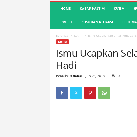
S
HOME
KABAR KALTIM
KUTIM
H
u
a
PROFIL
SUSUNAN REDAKSI
PEDOMAN
r
a
K
Beranda
kutim
Ismu Ucapkan Selamat Kepada Is
u
KUTIM
t
Ismu Ucapkan Sel
i
Hadi
m
|
T
Penulis
Redaksi
-
Jun 28, 2018
0
e
r
d
e
p
a
n
&
A