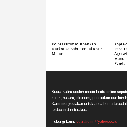
Polres Kutim Musnahkan
Kopi G
Narkotika Sabu Senilai Rp1,3
Rasa T
Miliar
Agrowi
Mandir
Panda
Suara Kutim adalah media berita online seput
kutim, hukum, ekonomi, pendidikan dan lain-la
Kami menyediakan untuk anda berita terupdat
terdepan dan terakurat.
Hubungi kami:
suarakutim@yahoo.co.id