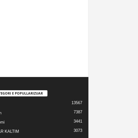
TEGORI E POPULLARIZUAR
13567
7387
m
3441
omi
3073
R KALTIM