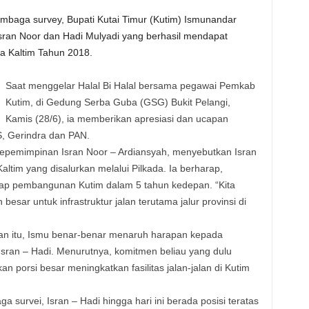
embaga survey, Bupati Kutai Timur (Kutim) Ismunandar
ran Noor dan Hadi Mulyadi yang berhasil mendapat
a Kaltim Tahun 2018.
Saat menggelar Halal Bi Halal bersama pegawai Pemkab
Kutim, di Gedung Serba Guba (GSG) Bukit Pelangi,
Kamis (28/6), ia memberikan apresiasi dan ucapan
, Gerindra dan PAN.
kepemimpinan Isran Noor – Ardiansyah, menyebutkan Isran
ltim yang disalurkan melalui Pilkada. Ia berharap,
hadap pembangunan Kutim dalam 5 tahun kedepan. “Kita
esar untuk infrastruktur jalan terutama jalur provinsi di
gan itu, Ismu benar-benar menaruh harapan kepada
sran – Hadi. Menurutnya, komitmen beliau yang dulu
 porsi besar meningkatkan fasilitas jalan-jalan di Kutim
 survei, Isran – Hadi hingga hari ini berada posisi teratas