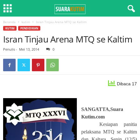
Beranda
kutim
Isran Tinjau Arena MTQ se Kaltim
KUTIM
PENDIDIKAN
Isran Tinjau Arena MTQ se Kaltim
Penulis
-
Mei 13, 2014
0
Dibaca 17
SANGATTA,Suara
Kutim.com
Kesiapan panitia
pelaksana MTQ se Kaltim
dan Kaltara, Senin (12/5)