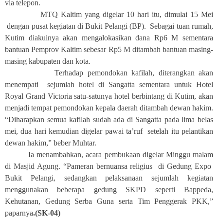
via telepon.
MTQ Kaltim yang digelar 10 hari itu, dimulai 15 Mei
dengan pusat kegiatan di Bukit Pelangi (BP).
Sebagai tuan rumah,
Kutim diakuinya akan mengalokasikan dana Rp6 M sementara
bantuan Pemprov Kaltim sebesar Rp5 M ditambah bantuan masing-
masing kabupaten dan kota.
Terhadap pemondokan kafilah, diterangkan akan
menempati
sejumlah hotel di Sangatta sementara untuk Hotel
Royal Grand Victoria satu-satunya hotel berbintang di Kutim, akan
menjadi tempat pemondokan kepala daerah ditambah dewan hakim.
“Diharapkan semua kafilah sudah ada di Sangatta pada lima belas
mei, dua hari kemudian digelar pawai ta’ruf
setelah itu pelantikan
dewan hakim,” beber Muhtar.
Ia menambahkan, acara pembukaan digelar Minggu malam
di Masjid Agung. “Pameran bernuansa religius
di Gedung Expo
Bukit Pelangi, sedangkan pelaksanaan sejumlah kegiatan
menggunakan beberapa gedung SKPD seperti Bappeda,
Kehutanan, Gedung Serba Guna serta Tim Penggerak PKK,”
paparnya
.(SK-04)