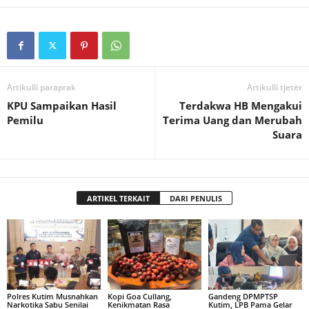
Artikulli paraprak
Artikulli tjetër
KPU Sampaikan Hasil
Terdakwa HB Mengakui
Pemilu
Terima Uang dan Merubah
Suara
ARTIKEL TERKAIT
DARI PENULIS
Polres Kutim Musnahkan
Kopi Goa Cullang,
Gandeng DPMPTSP
Narkotika Sabu Senilai
Kenikmatan Rasa
Kutim, LPB Pama Gelar