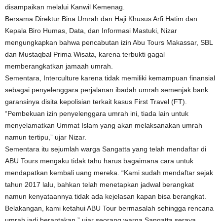
disampaikan melalui Kanwil Kemenag.
Bersama Direktur Bina Umrah dan Haji Khusus Arfi Hatim dan
Kepala Biro Humas, Data, dan Informasi Mastuki, Nizar
mengungkapkan bahwa pencabutan izin Abu Tours Makassar, SBL
dan Mustaqbal Prima Wisata, karena terbukti gagal
memberangkatkan jamaah umrah.
Sementara, Interculture karena tidak memiliki kemampuan finansial
sebagai penyelenggara perjalanan ibadah umrah semenjak bank
garansinya disita kepolisian terkait kasus First Travel (FT).
“Pembekuan izin penyelenggara umrah ini, tiada lain untuk
menyelamatkan Ummat Islam yang akan melaksanakan umrah
namun tertipu,” ujar Nizar.
Sementara itu sejumlah warga Sangatta yang telah mendaftar di
ABU Tours mengaku tidak tahu harus bagaimana cara untuk
mendapatkan kembali uang mereka. “Kami sudah mendaftar sejak
tahun 2017 lalu, bahkan telah menetapkan jadwal berangkat
namun kenyataannya tidak ada kejelasan kapan bisa berangkat.
Belakangan, kami ketahui ABU Tour bermasalah sehingga rencana
umrah jadi berantakan,” ujar seorang warga Sangatta seraya