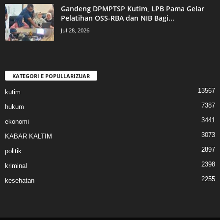
Gandeng DPMPTSP Kutim, LPB Pama Gelar
Pelatihan OSS-RBA dan NIB Bagi...
Jul 28, 2026
KATEGORI E POPULLARIZUAR
13567
kutim
7387
hukum
3441
ekonomi
3073
KABAR KALTIM
2897
politik
2398
kriminal
2255
kesehatan