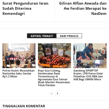
Surat Pengunduran Isran
Giliran Alfian Aswada dan
Sudah Diterima
Aw Ferdian Merapat ke
Kemendagri
NasDem
ARTIKEL TERKAIT
DARI PENULIS
Polres Kutim Musnahkan
Kopi Goa Cullang,
Gandeng DPMPTSP
Narkotika Sabu Senilai
Kenikmatan Rasa
Kutim, LPB Pama Gelar
Rp1,3 Miliar
Tersembunyi di
Pelatihan OSS-RBA dan
Agrowisata Goa Taman
NIB Bagi UMKM Mitra
Buah Mandiri Kecamatan
Teluk Pandan
TINGGALKAN KOMENTAR