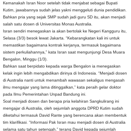
Kemanakah Isran Noor setelah tidak menjabat sebagai Bupati
Kutim, jawabannya sudah jelas yakni menggeluti dunia pendidikan.
Bahkan pria yang sejak SMP sudah jadi guru SD itu, akan menjadi
salah satu dosen di Universitas Monas Australia.
Isran sendiri menegaskan ia akan bertolak ke Negeri Kangguru itu,
Selasa (3/3) besok lewat Jakarta. “Kebarangkatan kali ini untuk
memastikan bagaimana kontrak kerjanya, termasuk bagaimana
sistem perkuliahannya,” kata Isran saat mengunjungi Desa Muara
Bengalon, Minggu (1/3).
Bahkan saat berpidato kepada warga Bengalon ia menegaskan
kelak ingin lebih mengabdikan dirinya di Indonesia. “Menjadi dosen
di Australia nanti untuk menambah wawasan sekaligus mengasah
ilmu mengajar yang lama ditinggalkan,” kata peraih gelar doktor
pada Ilmu Pemerintahan Unpad Bandung ini.
Soal menjadi dosen dan berapa pria kelahiran Sangkulirang ini
mengajar di Australia, oleh sejumlah anggota DPRD Kutim sudah
diketahui termasuk David Rante yang berencana akan membentuk
tim klarifikasi. “Informasi Pak Isran mau menjadi dosen di Australia
selama satu tahun setengah,” terang David kepada sejumlah