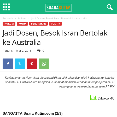
Beranda
hukum
Jadi Dosen, Besok Isran Bertolak ke Australia
HUKUM
KUTIM
PENDIDIKAN
POLITIK
Jadi Dosen, Besok Isran Bertolak
ke Australia
Penulis
-
Mar 2, 2015
0
Kecintaan Isran Noor akan dunia pendidikan tidak bisa dipungkiri, ketika berkunjung ke
sebuah SD Filial di Muara Bengalon, ia sempat meninjau keadaan buku pelajaran di SD
yang gedungnya mendapat bantuan PT PIK
Dibaca 48
SANGATTA,Suara Kutim.com (2/3)