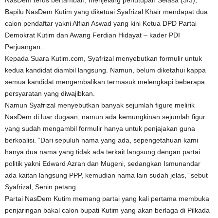
NasDem terus bertambah, menjelang penutupan Selasa (3/3),
Bapilu NasDem Kutim yang diketuai Syafrizal Khair mendapat dua
calon pendaftar yakni Alfian Aswad yang kini Ketua DPD Partai
Demokrat Kutim dan Awang Ferdian Hidayat – kader PDI
Perjuangan.
Kepada Suara Kutim.com, Syafrizal menyebutkan formulir untuk
kedua kandidat diambil langsung. Namun, belum diketahui kappa
semua kandidat mengembalikan termasuk melengkapi beberapa
persyaratan yang diwajibkan.
Namun Syafrizal menyebutkan banyak sejumlah figure melirik
NasDem di luar dugaan, namun ada kemungkinan sejumlah figur
yang sudah mengambil formulir hanya untuk penjajakan guna
berkoalisi. “Dari sepuluh nama yang ada, sepengetahuan kami
hanya dua nama yang tidak ada terkait langsung dengan partai
politik yakni Edward Azran dan Mugeni, sedangkan Ismunandar
ada kaitan langsung PPP, kemudian nama lain sudah jelas,” sebut
Syafrizal, Senin petang.
Partai NasDem Kutim memang partai yang kali pertama membuka
penjaringan bakal calon bupati Kutim yang akan berlaga di Pilkada