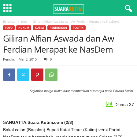
Beranda
foto
Giliran Alfian Aswada dan Aw Ferdian Merapat ke NasDem
FOTO
HUKUM
KUTIM
PENDIDIKAN
POLITIK
Giliran Alfian Aswada dan Aw
Ferdian Merapat ke NasDem
Penulis
-
Mar 2, 2015
0
Sejumlah warga Kutim saat memberikan suaranya pada Pilkada Kutim.
Dibaca 37
S
ANGATTA,Suara Kutim.com (2/3)
Bakal calon (Bacalon) Bupati Kutai Timur (Kutim) versi Partai