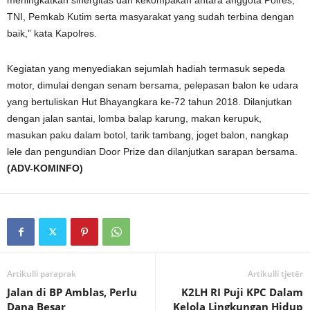
meningkatkan sinergitas dan kekompakan antara anggota Polres,
TNI, Pemkab Kutim serta masyarakat yang sudah terbina dengan
baik,” kata Kapolres.
Kegiatan yang menyediakan sejumlah hadiah termasuk sepeda
motor, dimulai dengan senam bersama, pelepasan balon ke udara
yang bertuliskan Hut Bhayangkara ke-72 tahun 2018. Dilanjutkan
dengan jalan santai, lomba balap karung, makan kerupuk,
masukan paku dalam botol, tarik tambang, joget balon, nangkap
lele dan pengundian Door Prize dan dilanjutkan sarapan bersama.
(ADV-KOMINFO)
Artikulli paraprak
Artikulli tjetër
Jalan di BP Amblas, Perlu
K2LH RI Puji KPC Dalam
Dana Besar
Kelola Lingkungan Hidup