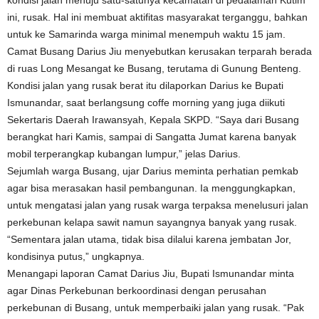
kondisi jalan menuju satu-satunya kecamatan di pedalaman Kutim
ini, rusak. Hal ini membuat aktifitas masyarakat terganggu, bahkan
untuk ke Samarinda warga minimal menempuh waktu 15 jam.
Camat Busang Darius Jiu menyebutkan kerusakan terparah berada
di ruas Long Mesangat ke Busang, terutama di Gunung Benteng.
Kondisi jalan yang rusak berat itu dilaporkan Darius ke Bupati
Ismunandar, saat berlangsung coffe morning yang juga diikuti
Sekertaris Daerah Irawansyah, Kepala SKPD. “Saya dari Busang
berangkat hari Kamis, sampai di Sangatta Jumat karena banyak
mobil terperangkap kubangan lumpur,” jelas Darius.
Sejumlah warga Busang, ujar Darius meminta perhatian pemkab
agar bisa merasakan hasil pembangunan. Ia menggungkapkan,
untuk mengatasi jalan yang rusak warga terpaksa menelusuri jalan
perkebunan kelapa sawit namun sayangnya banyak yang rusak.
“Sementara jalan utama, tidak bisa dilalui karena jembatan Jor,
kondisinya putus,” ungkapnya.
Menangapi laporan Camat Darius Jiu, Bupati Ismunandar minta
agar Dinas Perkebunan berkoordinasi dengan perusahan
perkebunan di Busang, untuk memperbaiki jalan yang rusak. “Pak