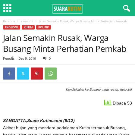
Beranda
ekonomi
Jalan Semakin Rusak, Warga Busang Minta Perhatian Pemkab
EKONOMI
KUTIM
POLITIK
Jalan Semakin Rusak, Warga
Busang Minta Perhatian Pemkab
Penulis
-
Des 9, 2016
0
Kondisi jalan ke Busang yang rusak. (foto ist)
Dibaca 53
SANGATTA,Suara Kutim.com (9/12)
Akibat hujan yang mendera pedalaman Kutim termasuk Busang,