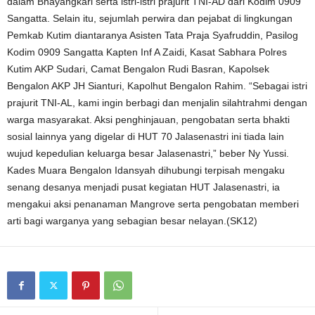
dalam Bhayangkari serta istri-istri prajurit TNI-AD dari Kodim 0909
Sangatta. Selain itu, sejumlah perwira dan pejabat di lingkungan
Pemkab Kutim diantaranya Asisten Tata Praja Syafruddin, Pasilog
Kodim 0909 Sangatta Kapten Inf A Zaidi, Kasat Sabhara Polres
Kutim AKP Sudari, Camat Bengalon Rudi Basran, Kapolsek
Bengalon AKP JH Sianturi, Kapolhut Bengalon Rahim. “Sebagai istri
prajurit TNI-AL, kami ingin berbagi dan menjalin silahtrahmi dengan
warga masyarakat. Aksi penghinjauan, pengobatan serta bhakti
sosial lainnya yang digelar di HUT 70 Jalasenastri ini tiada lain
wujud kepedulian keluarga besar Jalasenastri,” beber Ny Yussi.
Kades Muara Bengalon Idansyah dihubungi terpisah mengaku
senang desanya menjadi pusat kegiatan HUT Jalasenastri, ia
mengakui aksi penanaman Mangrove serta pengobatan memberi
arti bagi warganya yang sebagian besar nelayan.(SK12)