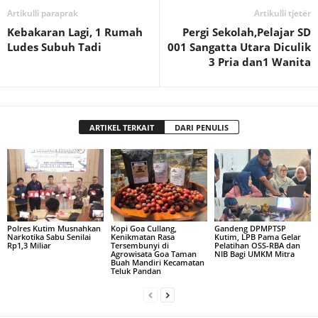
Artikulli paraprak
Artikulli tjetër
Kebakaran Lagi, 1 Rumah
Pergi Sekolah,Pelajar SD
Ludes Subuh Tadi
001 Sangatta Utara Diculik
3 Pria dan1 Wanita
ARTIKEL TERKAIT
DARI PENULIS
Polres Kutim Musnahkan
Kopi Goa Cullang,
Gandeng DPMPTSP
Narkotika Sabu Senilai
Kenikmatan Rasa
Kutim, LPB Pama Gelar
Rp1,3 Miliar
Tersembunyi di
Pelatihan OSS-RBA dan
Agrowisata Goa Taman
NIB Bagi UMKM Mitra
Buah Mandiri Kecamatan
Teluk Pandan