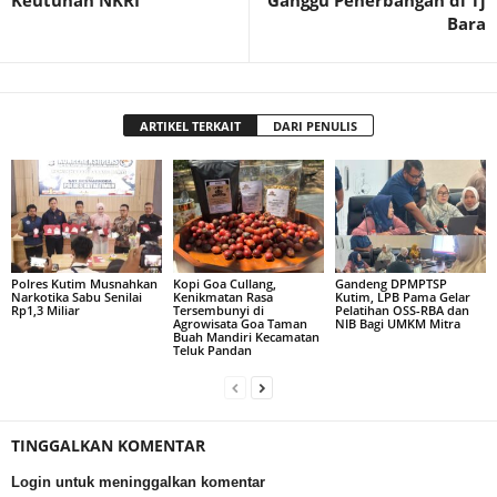
Keutuhan NKRI
Ganggu Penerbangan di Tj
Bara
ARTIKEL TERKAIT
DARI PENULIS
Polres Kutim Musnahkan
Kopi Goa Cullang,
Gandeng DPMPTSP
Narkotika Sabu Senilai
Kenikmatan Rasa
Kutim, LPB Pama Gelar
Rp1,3 Miliar
Tersembunyi di
Pelatihan OSS-RBA dan
Agrowisata Goa Taman
NIB Bagi UMKM Mitra
Buah Mandiri Kecamatan
Teluk Pandan
TINGGALKAN KOMENTAR
Login untuk meninggalkan komentar