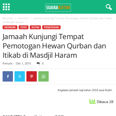
Beranda
ekonomi
Jamaah Kunjungi Tempat Pemotogan Hewan Qurban dan Itikab
di Masdjil Haram
EKONOMI
FOTO
KUTIM
PENDIDIKAN
Jamaah Kunjungi Tempat
Pemotogan Hewan Qurban dan
Itikab di Masdjil Haram
Penulis
-
Okt 1, 2015
0
Kegiatan jamaah haji tahun 2016 asal Kutim .
Dibaca 28