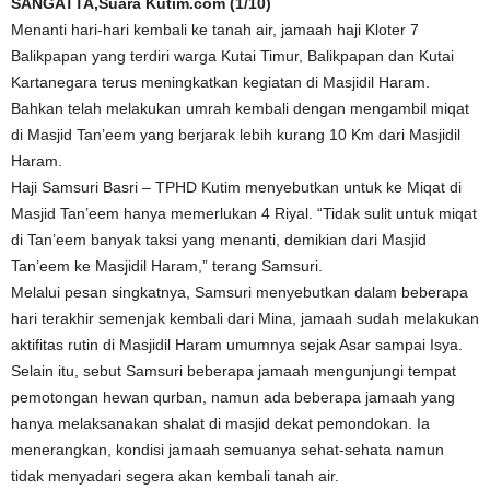
SANGATTA,Suara Kutim.com (1/10)
Menanti hari-hari kembali ke tanah air, jamaah haji Kloter 7
Balikpapan yang terdiri warga Kutai Timur, Balikpapan dan Kutai
Kartanegara terus meningkatkan kegiatan di Masjidil Haram.
Bahkan telah melakukan umrah kembali dengan mengambil miqat
di Masjid Tan’eem yang berjarak lebih kurang 10 Km dari Masjidil
Haram.
Haji Samsuri Basri – TPHD Kutim menyebutkan untuk ke Miqat di
Masjid Tan’eem hanya memerlukan 4 Riyal. “Tidak sulit untuk miqat
di Tan’eem banyak taksi yang menanti, demikian dari Masjid
Tan’eem ke Masjidil Haram,” terang Samsuri.
Melalui pesan singkatnya, Samsuri menyebutkan dalam beberapa
hari terakhir semenjak kembali dari Mina, jamaah sudah melakukan
aktifitas rutin di Masjidil Haram umumnya sejak Asar sampai Isya.
Selain itu, sebut Samsuri beberapa jamaah mengunjungi tempat
pemotongan hewan qurban, namun ada beberapa jamaah yang
hanya melaksanakan shalat di masjid dekat pemondokan. Ia
menerangkan, kondisi jamaah semuanya sehat-sehata namun
tidak menyadari segera akan kembali tanah air.