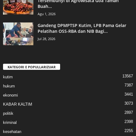
Tersembunyi di Agrowisata Goa Taman
Buah...
Agu 1, 2026
Gandeng DPMPTSP Kutim, LPB Pama Gelar
Pelatihan OSS-RBA dan NIB Bagi...
Jul 28, 2026
KATEGORI E POPULLARIZUAR
13567
kutim
7387
hukum
3441
ekonomi
3073
KABAR KALTIM
2897
politik
2398
kriminal
2255
kesehatan