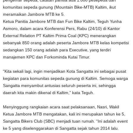
pengemar sepeda, catatan panitia ada 1.000 pesepeda dari
komunitas sepeda gunung (Mountain Bike-MTB) Kaltim, ikut
meramaikan Jambore MTB ke 5.
Ketua Panitia Jambore MTB dan Fun Bike Kaltim, Teguh Yunha
Asmoro, dalam acara Konferensi Pers, Rabu (24/10) di Kantor
External Relation PT Kaltim Prima Coal (KPC) menerangkan
sebanyak 850 orang adalah peserta Jambore MTB kelas kompetisi
sedangkan 150 orang adalah para Executive, yang terdiri
manajemen KPC dan Forkominda Kutai Timur.
“Kita sekali lagi, ingin menjadikan Kota Sangatta ini sebagai pusat
kegiatan para komunitas sepeda gunung di Kaltim. Semoga warga
Sangatta menyambut antusias seluruh peserta ini, sehingga
daerah kita makin dikenal di Kaltim,” kata Teguh.
Menyinggung rangkaian acara saat pelaksanaan, Nasri, Wakil
Ketua Jambore MTB mengatakan, kali ini merupakan tahun ke 5,
Sangatta Bikers Club (SBC) menjadi tuan rumah. “Ini adalah event
ke 5 yang diselenggarakan di Sangatta sejak tahun 2014 lalu.