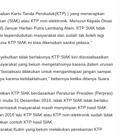
unakan Kartu Tanda Penduduk(KTP) ) yang menerapkan
kan (SIAK) atau KTP non-elektronik. Menurut Kepala Dinas
l) Januar Harlian Putra Lembang Alam, KTP SIAK tidak
si kependudukan masyarakat dan sudah tak boleh lagi
guna KTP SIAK ini bisa dikenakan sanksi pidana,”
ebutkan tidak berlakunya KTP SIAK kini disosialisasikan
syarakat yang belum mengetahuinya karena dalam urusan
Sosialisasi dilakukan untuk mengantisipasi jangan sampai
ya karena ketidaktahuan,” bebernya ketika ditanya Suara
tkan KTP SIAK berdasarkan Peraturan Presiden (Perpres)
ulai 31 Desember 2014, tidak KTP SIAK tidak berlaku.
n termasuk masyarakat masih menyimpan KTP hasil SIAK
ari 2015 lalu KTP SIAK atau KTP non-elektronik sudah tidak
tkan contoh KTP hasil SIAK.
arakat Kutim yang belum melakukan perekaman KTP