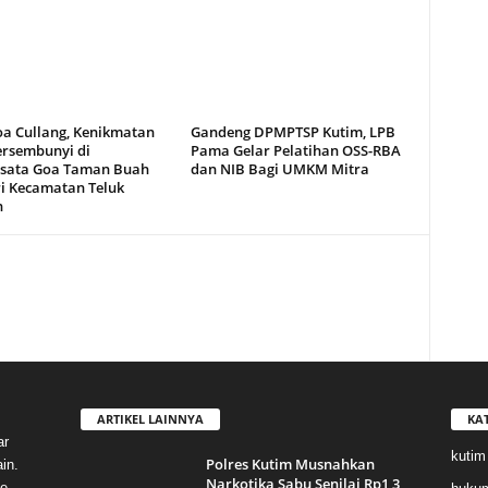
oa Cullang, Kenikmatan
Gandeng DPMPTSP Kutim, LPB
ersembunyi di
Pama Gelar Pelatihan OSS-RBA
sata Goa Taman Buah
dan NIB Bagi UMKM Mitra
i Kecamatan Teluk
n
ARTIKEL LAINNYA
KA
ar
kutim
Polres Kutim Musnahkan
in.
Narkotika Sabu Senilai Rp1,3
e,