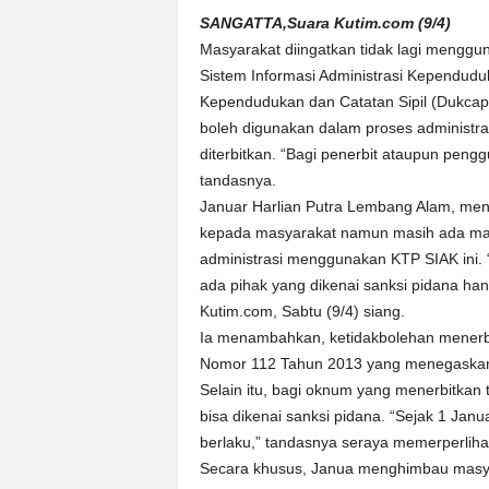
k
SANGATTA,Suara Kutim.com (9/4)
u
Masyarakat diingatkan tidak lagi mengg
r
a
Sistem Informasi Administrasi Kependudu
t
Kependudukan dan Catatan Sipil (Dukcapi
boleh digunakan dalam proses administra
diterbitkan. “Bagi penerbit ataupun peng
tandasnya.
Januar Harlian Putra Lembang Alam, meny
kepada masyarakat namun masih ada ma
administrasi menggunakan KTP SIAK ini. “
ada pihak yang dikenai sanksi pidana han
Kutim.com, Sabtu (9/4) siang.
Ia menambahkan, ketidakbolehan menerbi
Nomor 112 Tahun 2013 yang menegaskan m
Selain itu, bagi oknum yang menerbitka
bisa dikenai sanksi pidana. “Sejak 1 Janu
berlaku,” tandasnya seraya memerperliha
Secara khusus, Janua menghimbau masy