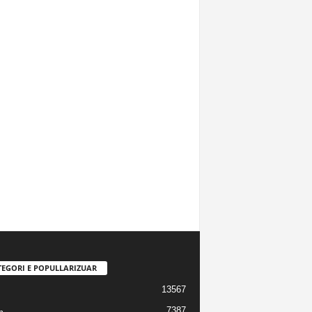
TEGORI E POPULLARIZUAR
13567
7387