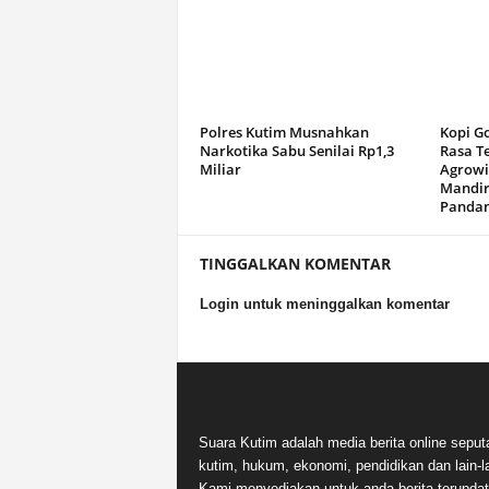
Polres Kutim Musnahkan
Kopi G
Narkotika Sabu Senilai Rp1,3
Rasa T
Miliar
Agrowi
Mandir
Panda
TINGGALKAN KOMENTAR
Login untuk meninggalkan komentar
Suara Kutim adalah media berita online seput
kutim, hukum, ekonomi, pendidikan dan lain-la
Kami menyediakan untuk anda berita terupdat