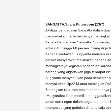
n
&
A
k
SANGATTA,Suara Kutim.com (13/7)
u
Aktifitas pengadaian Sangatta dalam dua 
r
a
mengadaikan harta bendanya meningkat t
t
Kepala Pengadaian Sangatta, Sugiyanta, 
antara 40 hingga 60 persen. “Yang diga
Kepada wartawan, Sugiyanta menyebutkan
persen masyarakat melakukan pegadaian u
meningkatnya kegiatan pegadaian karena
barang yang digadaikan juga terdapat ele
Sugiyanta menyebutkan pada semester pe
menyalurkan Rp22 M atau meningkat Rp3 M
Sedangkan rata-rata omzet pertahunnya 
“Masyarakat lebih memilih menggadaikan 
aman dan ringan dalam angsuran, terlebi
memperpanjang gadaian dimana saja tanpa