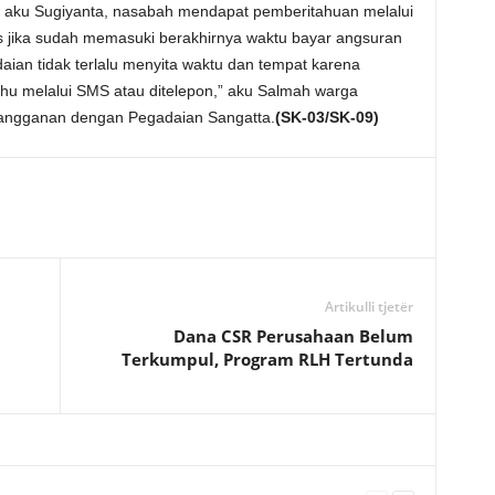
 aku Sugiyanta, nasabah mendapat pemberitahuan melalui
as jika sudah memasuki berakhirnya waktu bayar angsuran
daian tidak terlalu menyita waktu dan tempat karena
tahu melalui SMS atau ditelepon,” aku Salmah warga
angganan dengan Pegadaian Sangatta.
(SK-03/SK-09)
Artikulli tjetër
Dana CSR Perusahaan Belum
Terkumpul, Program RLH Tertunda