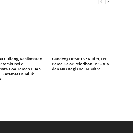
oa Cullang, Kenikmatan
Gandeng DPMPTSP Kutim, LPB
ersembunyi di
Pama Gelar Pelatihan OSS-RBA
sata Goa Taman Buah
dan NIB Bagi UMKM Mitra
i Kecamatan Teluk
n