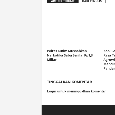
ARTIKEL TERKAIT
DARI PENULIS
Polres Kutim Musnahkan
Kopi G
Narkotika Sabu Senilai Rp1,3
Rasa T
Miliar
Agrowi
Mandir
Panda
TINGGALKAN KOMENTAR
Login untuk meninggalkan komentar