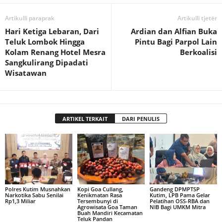
Artikulli paraprak
Artikulli tjetër
Hari Ketiga Lebaran, Dari
Ardian dan Alfian Buka
Teluk Lombok Hingga
Pintu Bagi Parpol Lain
Kolam Renang Hotel Mesra
Berkoalisi
Sangkulirang Dipadati
Wisatawan
ARTIKEL TERKAIT
DARI PENULIS
Polres Kutim Musnahkan
Kopi Goa Cullang,
Gandeng DPMPTSP
Narkotika Sabu Senilai
Kenikmatan Rasa
Kutim, LPB Pama Gelar
Rp1,3 Miliar
Tersembunyi di
Pelatihan OSS-RBA dan
Agrowisata Goa Taman
NIB Bagi UMKM Mitra
Buah Mandiri Kecamatan
Teluk Pandan