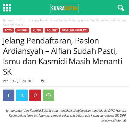
Beranda
foto
Jelang Pendaftaran, Paslon Ardiansyah – Alfian Sudah Pasti, Ismu dan
Kasmidi Masih...
FOTO
HUKUM
KUTIM
POLITIK
PEMILIHAN BUPATI
Jelang Pendaftaran, Paslon
Ardiansyah – Alfian Sudah Pasti,
Ismu dan Kasmidi Masih Menanti
SK
Penulis
-
Jul 20, 2015
0
Ismunandar dan Kasmidi Bulang saat menjalani uji kelayakan yang digela DPC Hanura
Kutim belum lama ini. Namun, sampai sekarang belum ada kepastian kapan SK DPP
diterima.(Foto Ist)