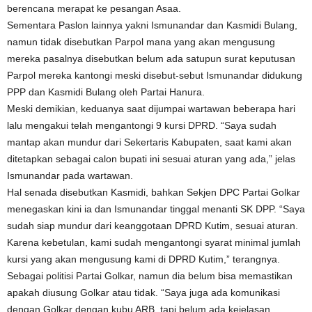
berencana merapat ke pesangan Asaa.
Sementara Paslon lainnya yakni Ismunandar dan Kasmidi Bulang,
namun tidak disebutkan Parpol mana yang akan mengusung
mereka pasalnya disebutkan belum ada satupun surat keputusan
Parpol mereka kantongi meski disebut-sebut Ismunandar didukung
PPP dan Kasmidi Bulang oleh Partai Hanura.
Meski demikian, keduanya saat dijumpai wartawan beberapa hari
lalu mengakui telah mengantongi 9 kursi DPRD. “Saya sudah
mantap akan mundur dari Sekertaris Kabupaten, saat kami akan
ditetapkan sebagai calon bupati ini sesuai aturan yang ada,” jelas
Ismunandar pada wartawan.
Hal senada disebutkan Kasmidi, bahkan Sekjen DPC Partai Golkar
menegaskan kini ia dan Ismunandar tinggal menanti SK DPP. “Saya
sudah siap mundur dari keanggotaan DPRD Kutim, sesuai aturan.
Karena kebetulan, kami sudah mengantongi syarat minimal jumlah
kursi yang akan mengusung kami di DPRD Kutim,” terangnya.
Sebagai politisi Partai Golkar, namun dia belum bisa memastikan
apakah diusung Golkar atau tidak. “Saya juga ada komunikasi
dengan Golkar dengan kubu ARB, tapi belum ada kejelasan