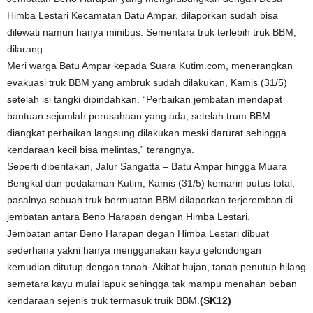
Himba Lestari Kecamatan Batu Ampar, dilaporkan sudah bisa
dilewati namun hanya minibus. Sementara truk terlebih truk BBM,
dilarang.
Meri warga Batu Ampar kepada Suara Kutim.com, menerangkan
evakuasi truk BBM yang ambruk sudah dilakukan, Kamis (31/5)
setelah isi tangki dipindahkan. “Perbaikan jembatan mendapat
bantuan sejumlah perusahaan yang ada, setelah trum BBM
diangkat perbaikan langsung dilakukan meski darurat sehingga
kendaraan kecil bisa melintas,” terangnya.
Seperti diberitakan, Jalur Sangatta – Batu Ampar hingga Muara
Bengkal dan pedalaman Kutim, Kamis (31/5) kemarin putus total,
pasalnya sebuah truk bermuatan BBM dilaporkan terjeremban di
jembatan antara Beno Harapan dengan Himba Lestari.
Jembatan antar Beno Harapan degan Himba Lestari dibuat
sederhana yakni hanya menggunakan kayu gelondongan
kemudian ditutup dengan tanah. Akibat hujan, tanah penutup hilang
semetara kayu mulai lapuk sehingga tak mampu menahan beban
kendaraan sejenis truk termasuk truik BBM.
(SK12)