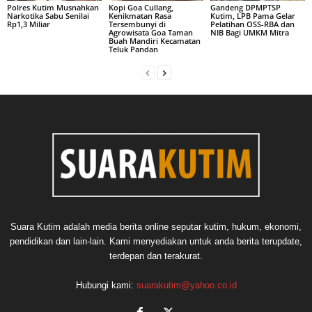
Polres Kutim Musnahkan
Kopi Goa Cullang,
Gandeng DPMPTSP
Narkotika Sabu Senilai
Kenikmatan Rasa
Kutim, LPB Pama Gelar
Rp1,3 Miliar
Tersembunyi di
Pelatihan OSS-RBA dan
Agrowisata Goa Taman
NIB Bagi UMKM Mitra
Buah Mandiri Kecamatan
Teluk Pandan
Suara Kutim adalah media berita online seputar kutim, hukum, ekonomi,
pendidikan dan lain-lain. Kami menyediakan untuk anda berita terupdate,
terdepan dan terakurat.
Hubungi kami:
suarakutim@yahoo.co.id