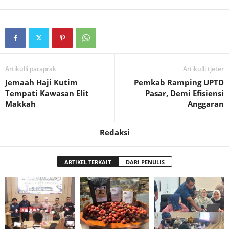
Artikulli paraprak
Artikulli tjetër
Jemaah Haji Kutim
Pemkab Ramping UPTD
Tempati Kawasan Elit
Pasar, Demi Efisiensi
Makkah
Anggaran
Redaksi
ARTIKEL TERKAIT
DARI PENULIS