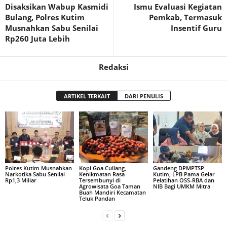
Disaksikan Wabup Kasmidi
Ismu Evaluasi Kegiatan
Bulang, Polres Kutim
Pemkab, Termasuk
Musnahkan Sabu Senilai
Insentif Guru
Rp260 Juta Lebih
Redaksi
ARTIKEL TERKAIT
DARI PENULIS
Polres Kutim Musnahkan
Kopi Goa Cullang,
Gandeng DPMPTSP
Narkotika Sabu Senilai
Kenikmatan Rasa
Kutim, LPB Pama Gelar
Rp1,3 Miliar
Tersembunyi di
Pelatihan OSS-RBA dan
Agrowisata Goa Taman
NIB Bagi UMKM Mitra
Buah Mandiri Kecamatan
Teluk Pandan