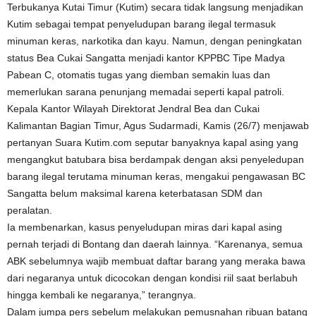
Terbukanya Kutai Timur (Kutim) secara tidak langsung menjadikan
Kutim sebagai tempat penyeludupan barang ilegal termasuk
minuman keras, narkotika dan kayu. Namun, dengan peningkatan
status Bea Cukai Sangatta menjadi kantor KPPBC Tipe Madya
Pabean C, otomatis tugas yang diemban semakin luas dan
memerlukan sarana penunjang memadai seperti kapal patroli.
Kepala Kantor Wilayah Direktorat Jendral Bea dan Cukai
Kalimantan Bagian Timur, Agus Sudarmadi, Kamis (26/7) menjawab
pertanyan Suara Kutim.com seputar banyaknya kapal asing yang
mengangkut batubara bisa berdampak dengan aksi penyeledupan
barang ilegal terutama minuman keras, mengakui pengawasan BC
Sangatta belum maksimal karena keterbatasan SDM dan
peralatan.
Ia membenarkan, kasus penyeludupan miras dari kapal asing
pernah terjadi di Bontang dan daerah lainnya. “Karenanya, semua
ABK sebelumnya wajib membuat daftar barang yang meraka bawa
dari negaranya untuk dicocokan dengan kondisi riil saat berlabuh
hingga kembali ke negaranya,” terangnya.
Dalam jumpa pers sebelum melakukan pemusnahan ribuan batang