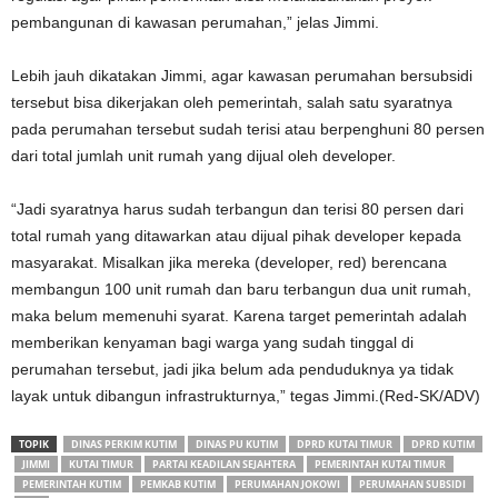
pembangunan di kawasan perumahan,” jelas Jimmi.
Lebih jauh dikatakan Jimmi, agar kawasan perumahan bersubsidi
tersebut bisa dikerjakan oleh pemerintah, salah satu syaratnya
pada perumahan tersebut sudah terisi atau berpenghuni 80 persen
dari total jumlah unit rumah yang dijual oleh developer.
“Jadi syaratnya harus sudah terbangun dan terisi 80 persen dari
total rumah yang ditawarkan atau dijual pihak developer kepada
masyarakat. Misalkan jika mereka (developer, red) berencana
membangun 100 unit rumah dan baru terbangun dua unit rumah,
maka belum memenuhi syarat. Karena target pemerintah adalah
memberikan kenyaman bagi warga yang sudah tinggal di
perumahan tersebut, jadi jika belum ada penduduknya ya tidak
layak untuk dibangun infrastrukturnya,” tegas Jimmi.(Red-SK/ADV)
TOPIK
DINAS PERKIM KUTIM
DINAS PU KUTIM
DPRD KUTAI TIMUR
DPRD KUTIM
JIMMI
KUTAI TIMUR
PARTAI KEADILAN SEJAHTERA
PEMERINTAH KUTAI TIMUR
PEMERINTAH KUTIM
PEMKAB KUTIM
PERUMAHAN JOKOWI
PERUMAHAN SUBSIDI