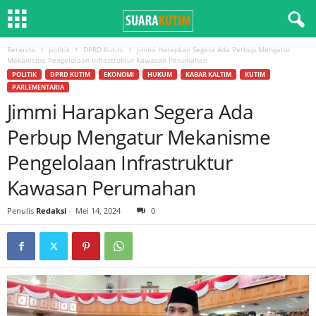
Beranda
politik
DPRD Kutim
Jimmi Harapkan Segera Ada Perbup Mengatur
Mekanisme Pengelolaan Infrastruktur Kawasan Perumahan
POLITIK
DPRD KUTIM
EKONOMI
HUKUM
KABAR KALTIM
KUTIM
PARLEMENTARIA
Jimmi Harapkan Segera Ada
Perbup Mengatur Mekanisme
Pengelolaan Infrastruktur
Kawasan Perumahan
Penulis
Redaksi
-
Mei 14, 2024
0