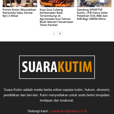
Polres Kutim Musnahkan
Kopi Goa Cullang,
Gandeng DPMPTSP
Narkotika Sabu Senilai
Kenikmatan Rasa
Kutim, LPB Pama Gelar
Rp1,3 Miliar
Tersembunyi di
Pelatihan OSS-RBA dan
Agrowisata Goa Taman
NIB Bagi UMKM Mitra
Buah Mandiri Kecamatan
Teluk Pandan
Suara Kutim adalah media berita online seputar kutim, hukum, ekonomi,
pendidikan dan lain-lain. Kami menyediakan untuk anda berita terupdate,
terdepan dan terakurat.
Hubungi kami:
suarakutim@yahoo.co.id