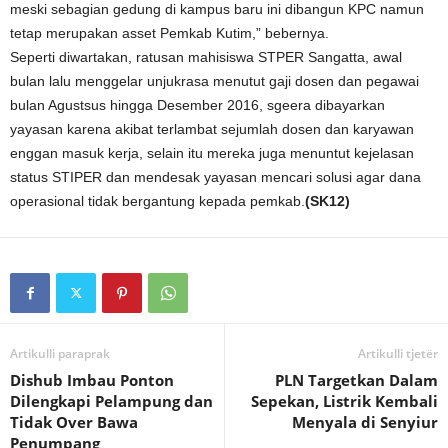
meski sebagian gedung di kampus baru ini dibangun KPC namun
tetap merupakan asset Pemkab Kutim,” bebernya.
Seperti diwartakan, ratusan mahisiswa STPER Sangatta, awal
bulan lalu menggelar unjukrasa menutut gaji dosen dan pegawai
bulan Agustsus hingga Desember 2016, sgeera dibayarkan
yayasan karena akibat terlambat sejumlah dosen dan karyawan
enggan masuk kerja, selain itu mereka juga menuntut kejelasan
status STIPER dan mendesak yayasan mencari solusi agar dana
operasional tidak bergantung kepada pemkab.
(SK12)
Artikulli paraprak
Artikulli tjetër
Dishub Imbau Ponton
PLN Targetkan Dalam
Dilengkapi Pelampung dan
Sepekan, Listrik Kembali
Tidak Over Bawa
Menyala di Senyiur
Penumpang