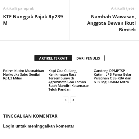
Artikulli paraprak
Artikulli tjetër
KTE Nunggak Pajak Rp239
Nambah Wawasan,
M
Anggota Dewan Ikuti
Bimtek
ARTIKEL TERKAIT
DARI PENULIS
Polres Kutim Musnahkan
Kopi Goa Cullang,
Gandeng DPMPTSP
Narkotika Sabu Senilai
Kenikmatan Rasa
Kutim, LPB Pama Gelar
Rp1,3 Miliar
Tersembunyi di
Pelatihan OSS-RBA dan
Agrowisata Goa Taman
NIB Bagi UMKM Mitra
Buah Mandiri Kecamatan
Teluk Pandan
TINGGALKAN KOMENTAR
Login untuk meninggalkan komentar